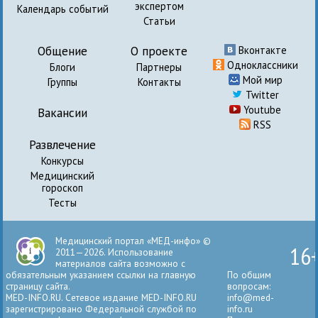
экспертом
Календарь событий
Статьи
Общение
О проекте
Вконтакте
Одноклассники
Блоги
Партнеры
Мой мир
Группы
Контакты
Twitter
Youtube
Вакансии
RSS
Развлечение
Конкурсы
Медицинский
гороскоп
Тесты
Медицинский портал «МЕД-инфо» ©
16
2011—2026. Использование
материалов сайта возможно с
обязательным указанием ссылки на главную
По общим
страницу сайта.
вопросам:
MED-INFO.RU. Сетевое издание MED-INFO.RU
info@med-
зарегистрировано Федеральной службой по
info.ru