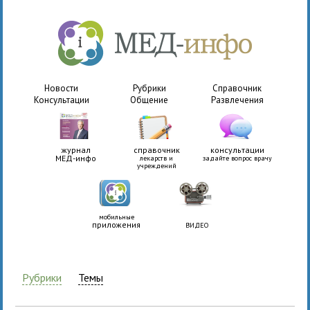
Новости
Рубрики
Справочник
Консультации
Общение
Развлечения
журнал
справочник
консультации
МЕД-инфо
лекарств и
задайте вопрос врачу
учреждений
мобильные
приложения
ВИДЕО
Рубрики
Темы