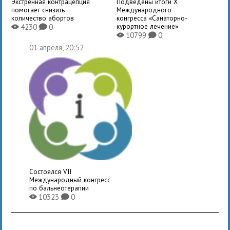
Экстренная контрацепция
Подведены итоги X
помогает снизить
Международного
количество абортов
конгресса «Санаторно-
курортное лечение»
4230
0
X
K
10799
0
X
K
01 апреля, 20:52
Состоялся VII
Международный конгресс
по бальнеотерапии
10323
0
X
K