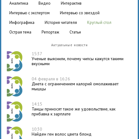
аналитика
видео
интерактив
интервью с экспертом
интервью со звездой
инфографика
история читателя
круглый стол
острая тема
репортаж
статьи
Актуальные новости
15:37
Ученые выяснили, почему чипсы кажутся такими
вкусными
04 февраля в 16:26
Диета с ограничением калорий омолаживает
мышцы
14:15
Танцы приносят такое же удовольствие, как
прибавка к зарплате
10:30
Найден ген волос цвета блонд