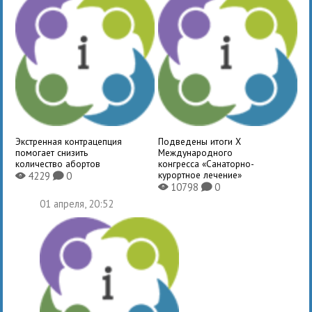
Экстренная контрацепция
Подведены итоги X
помогает снизить
Международного
количество абортов
конгресса «Санаторно-
курортное лечение»
4229
0
X
K
10798
0
X
K
01 апреля, 20:52