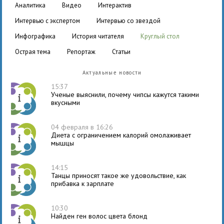
аналитика
видео
интерактив
интервью с экспертом
интервью со звездой
инфографика
история читателя
круглый стол
острая тема
репортаж
статьи
Актуальные новости
15:37
Ученые выяснили, почему чипсы кажутся такими
вкусными
04 февраля в 16:26
Диета с ограничением калорий омолаживает
мышцы
14:15
Танцы приносят такое же удовольствие, как
прибавка к зарплате
10:30
Найден ген волос цвета блонд