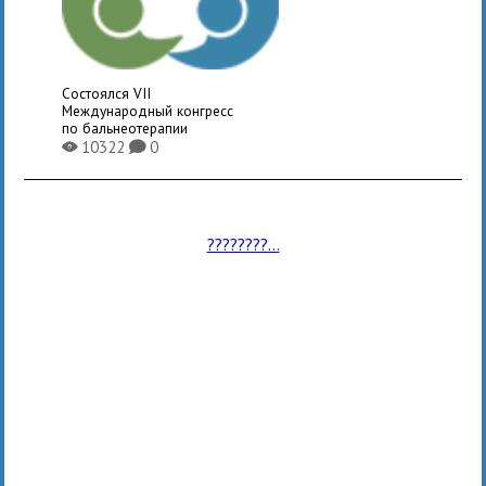
Состоялся VII
Международный конгресс
по бальнеотерапии
10322
0
X
K
????????...