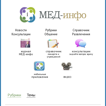
Новости
Рубрики
Справочник
Консультации
Общение
Развлечения
журнал
справочник
консультации
МЕД-инфо
лекарств и
задайте вопрос врачу
учреждений
мобильные
приложения
ВИДЕО
Рубрики
Темы