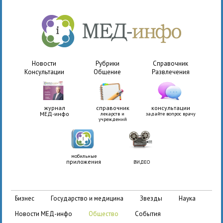
Новости
Рубрики
Справочник
Консультации
Общение
Развлечения
журнал
справочник
консультации
МЕД-инфо
лекарств и
задайте вопрос врачу
учреждений
мобильные
приложения
ВИДЕО
бизнес
государство и медицина
звезды
наука
новости МЕД-инфо
общество
события