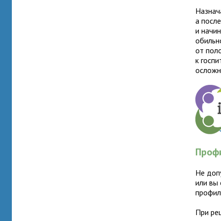
Назнач
а посл
и начи
обильно
от пол
к госп
осложн
Проф
Не допу
или вы
профил
При ре