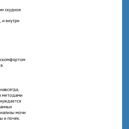
ом скудное
, и внутри
дискомфортом
я.
навсегда,
ми методами
 нуждается
занных
анализы мочи
ы и почек.