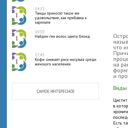
14:15
Танцы приносят такое же
удовольствие, как прибавка к
зарплате
10:30
Остро
Найден ген волос цвета блонд
назыв
что и
Прич
17:45
проце
Кофе снижает риск инсульта среди
на ра
женского населения
форму
и про
Виды 
САМОЕ ИНТЕРЕСНОЕ
Цистит
в кото
хронич
послед
Есть т