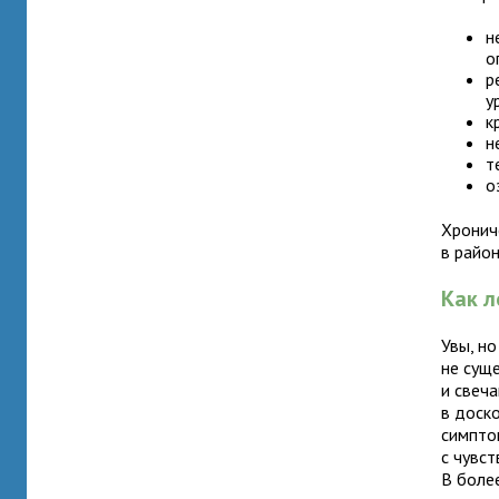
н
о
р
у
к
н
т
о
Хронич
в райо
Как л
Увы, но
не сущ
и свеча
в доск
симпто
с чувс
В боле