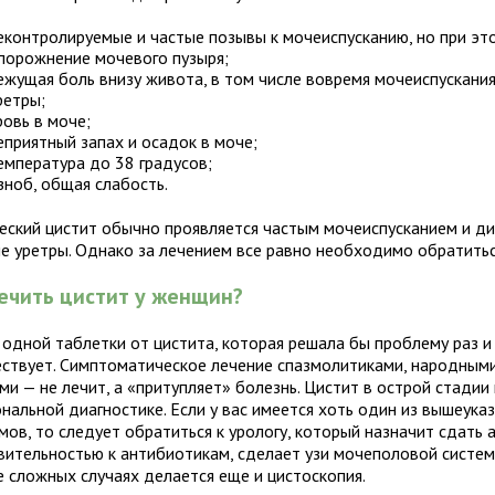
еконтролируемые и частые позывы к мочеиспусканию, но при эт
порожнение мочевого пузыря;
ежущая боль внизу живота, в том числе вовремя мочеиспускания
ретры;
ровь в моче;
еприятный запах и осадок в моче;
емпература до 38 градусов;
зноб, общая слабость.
еский цистит обычно проявляется частым мочеиспусканием и 
не уретры. Однако за лечением все равно необходимо обратитьс
ечить цистит у женщин?
 одной таблетки от цистита, которая решала бы проблему раз и 
ествует. Симптоматическое лечение спазмолитиками, народны
ми — не лечит, а «притупляет» болезнь. Цистит в острой стадии
ональной диагностике. Если у вас имеется хоть один из вышеука
мов, то следует обратиться к урологу, который назначит сдать 
твительностью к антибиотикам, сделает узи мочеполовой систем
е сложных случаях делается еще и цистоскопия.