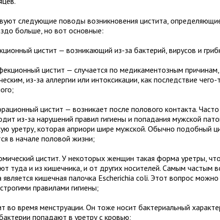
яцев.
вуют следующие поводы возникновения цистита, определяющие 
аздо больше, но вот основные:
кционный цистит — возникающий из-за бактерий, вирусов и гриб
фекционный цистит — случается по медикаментозным причинам,
еским, из-за аллергии или интоксикации, как последствие чего-
ого;
орационный цистит — возникает после полового контакта. Часто
одит из-за нарушений правил гигиены и попадания мужской пат
кую уретру, которая априори шире мужской. Обычно подобный ц
тся в начале половой жизни;
омический цистит. У некоторых женщин такая форма уретры, чт
ют туда и из кишечника, и от других носителей. Самым частым 
 является кишечная палочка Escherichia coli. Этот вопрос можн
 строгими правилами гигиены;
ит во время менструации. Он тоже носит бактериальный характер
 бактерии попадают в уретру с кровью;