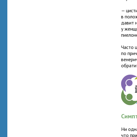
— цист
в поло
давит 
у женщ
пиелон
Часто 
по при
венерич
обратит
Симп
Ни одн
что пр