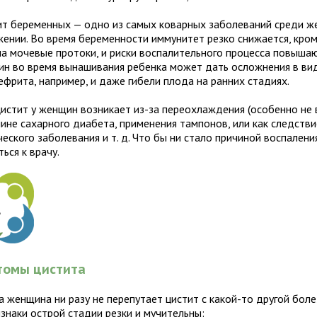
ит беременных — одно из самых коварных заболеваний среди 
жении. Во время беременности иммунитет резко снижается, кром
на мочевые протоки, и риски воспалительного процесса повышаю
ин во время вынашивания ребенка может дать осложнения в ви
ефрита, например, и даже гибели плода на ранних стадиях.
цистит у женщин возникает из-за переохлаждения (особенно не в
чине сахарного диабета, применения тампонов, или как следстви
еского заболевания и т. д. Что бы ни стало причиной воспален
ься к врачу.
томы цистита
а женщина ни разу не перепутает цистит с какой-то другой бол
изнаки острой стадии резки и мучительны: