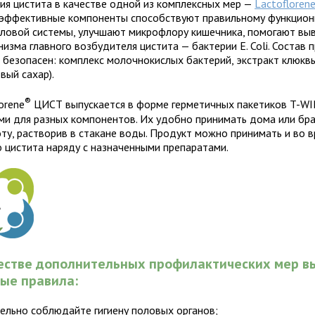
ния цистита в качестве одной из комплексных мер —
Lactofloren
эффективные компоненты способствуют правильному функцио
ловой системы, улучшают микрофлору кишечника, помогают вы
низма главного возбудителя цистита — бактерии E. Coli. Состав 
и безопасен: комплекс молочнокислых бактерий, экстракт клюкв
вый сахар).
®
orene
ЦИСТ выпускается в форме герметичных пакетиков T-WI
ми для разных компонентов. Их удобно принимать дома или бра
оту, растворив в стакане воды. Продукт можно принимать и во 
о цистита наряду с назначенными препаратами.
честве дополнительных профилактических мер в
ые правила:
ельно соблюдайте гигиену половых органов;