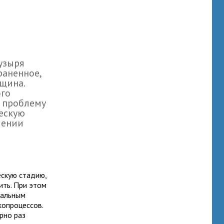
узыря
раненное,
нщина.
го
ь проблему
ческую
чении
ескую стадию,
ить. При этом
чальным
копроцессов.
рно раз