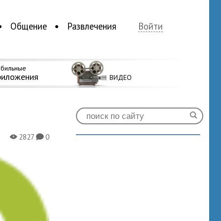
Общение
Развлечения
Войти
бильные
риложения
ВИДЕО
2827
0
X
K