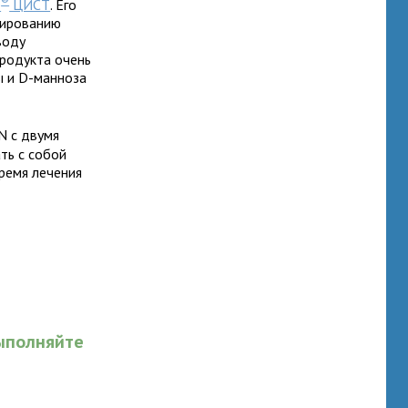
®
e
ЦИСТ
. Его
нированию
воду
продукта очень
ы и D-манноза
N с двумя
ть с собой
время лечения
ыполняйте