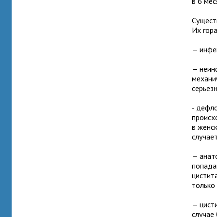
в 6 мес
Сущест
Их гор
— инфе
— неин
механич
серьезн
- дефл
происх
в женс
случае
— анат
попада
цистита
только
— цист
случае