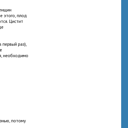
женщин
е этого, плод
тся. Цистит
де
 первый раз),
е
ия, необходимо
езнью, потому