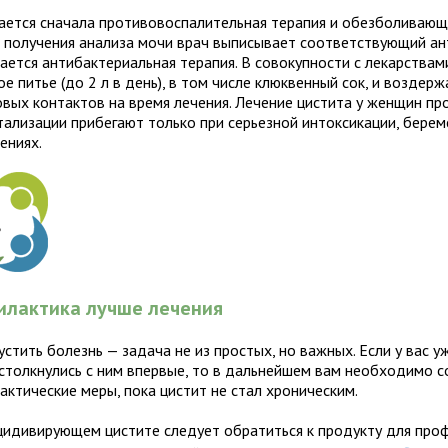
ается сначала противовоспалительная терапия и обезболивающ
е получения анализа мочи врач выписывает соответствующий а
нается антибактериальная терапия. В совокупности с лекарства
е питье (до 2 л в день), в том числе клюквенный сок, и воздер
овых контактов на время лечения. Лечение цистита у женщин пр
итализации прибегают только при серьезной интоксикации, бере
ениях.
илактика лучше лечения
стить болезнь — задача не из простых, но важных. Если у вас у
 столкнулись с ним впервые, то в дальнейшем вам необходимо 
актические меры, пока цистит не стал хроническим.
цидивирующем цистите следует обратиться к продукту для про