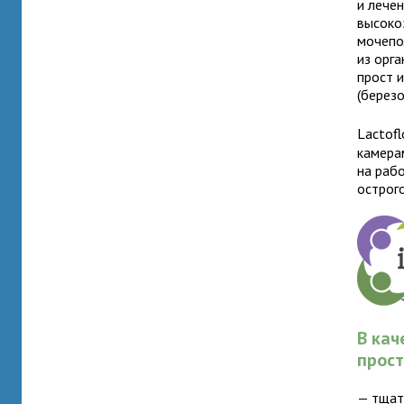
и лече
высоко
мочепо
из орга
прост 
(березо
Lactofl
камера
на раб
острог
В ка
прост
— тщат