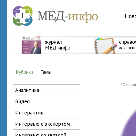
Нов
журнал
справо
МЕД-инфо
лекарств
Рубрики
Темы
30 июн
аналитика
видео
интерактив
интервью с экспертом
интервью со звездой