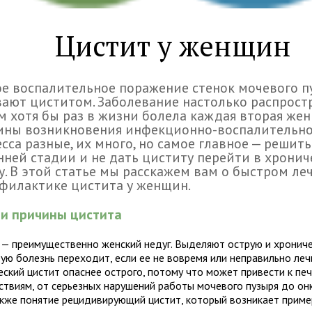
Цистит у женщин
е воспалительное поражение стенок мочевого п
ают циститом. Заболевание настолько распрост
м хотя бы раз в жизни болела каждая вторая же
ины возникновения инфекционно-воспалительно
сса разные, их много, но самое главное — решит
нней стадии и не дать циститу перейти в хрони
. В этой статье мы расскажем вам о быстром ле
филактике цистита у женщин.
и причины цистита
 — преимущественно женский недуг. Выделяют острую и хронич
рую болезнь переходит, если ее не вовремя или неправильно леч
еский цистит опаснее острого, потому что может привести к пе
ствиям, от серьезных нарушений работы мочевого пузыря до он
акже понятие рецидивирующий цистит, который возникает приме