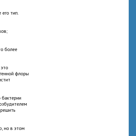
его тип.
ков;
то более
 это
огенной флоры
истит
о бактерии
возбудителем
о решить
, но в этом