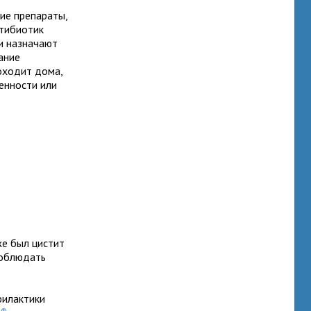
ие препараты,
нтибиотик
ми назначают
жание
оходит дома,
менности или
же был цистит
соблюдать
филактики