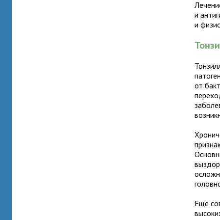
Лечени
и анти
и физи
Тонз
Тонзил
патоге
от бакт
перехо
заболе
возник
Хронич
призна
Основн
выздор
осложн
головн
Еще со
высоки