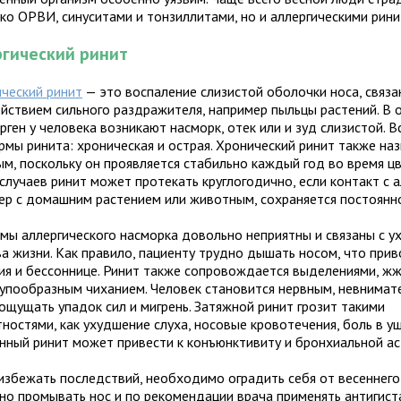
ько ОРВИ, синуситами и тонзиллитами, но и аллергическими рини
гический ринит
ический ринит
— это воспаление слизистой оболочки носа, связа
ействием сильного раздражителя, например пыльцы растений. В 
рген у человека возникают насморк, отек или и зуд слизистой. 
рмы ринита: хроническая и острая. Хронический ринит также на
ым, поскольку он проявляется стабильно каждый год во время цв
случаев ринит может протекать круглогодично, если контакт с 
ер с домашним растением или животным, сохраняется постоянн
мы аллергического насморка довольно неприятны и связаны с 
ва жизни. Как правило, пациенту трудно дышать носом, что прив
ия и бессоннице. Ринит также сопровождается выделениями, жж
тупообразным чиханием. Человек становится нервным, невнимат
ощущать упадок сил и мигрень. Затяжной ринит грозит такими
ностями, как ухудшение слуха, носовые кровотечения, боль в уш
нный ринит может привести к конъюнктивиту и бронхиальной ас
избежать последствий, необходимо оградить себя от весеннего 
рно промывать нос и по рекомендации врача применять антигис