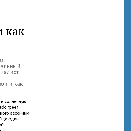
 как
ам
еральный
циалист
,
ой и как
 в солнечную
або греет.
нного весенним
 Еще один
й.
адают