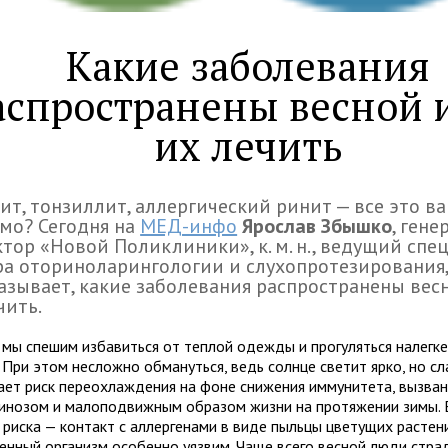
Какие заболевания
аспространены весной и
их лечить
ит, тонзиллит, аллергический ринит — все это в
мо? Сегодня на
МЕД-инфо
Ярослав Збышко
, ген
тор «Новой Поликлиники», к. м. н., ведущий спе
а оториноларингологии и слухопротезирования
азывает, какие заболевания распространены весн
чить.
 мы спешим избавиться от теплой одежды и прогуляться налегке
 При этом несложно обмануться, ведь солнце светит ярко, но сл
ает риск переохлаждения на фоне снижения иммунитета, вызва
инозом и малоподвижным образом жизни на протяжении зимы.
 риска — контакт с аллергенами в виде пыльцы цветущих растени
енный организм особенно уязвим. Чаще всего весной люди стр