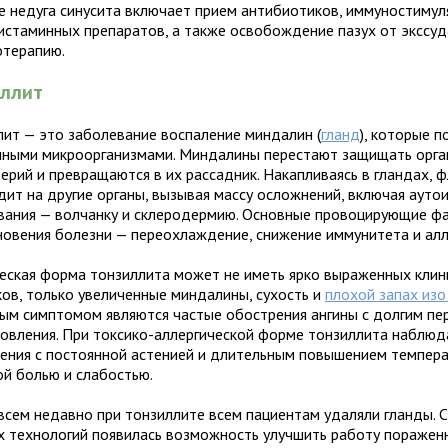
е недуга синусита включает прием антибиотиков, иммуностиму
гистаминных препаратов, а также освобождение пазух от экссу
отерапию.
иллит
лит — это заболевание воспаление миндалин (
гланд
), которые 
нными микроорганизмами. Миндалины перестают защищать орга
ерий и превращаются в их рассадник. Накапливаясь в гландах, 
дит на другие органы, вызывая массу осложнений, включая аут
вания — волчанку и склеродермию. Основные провоцирующие ф
новения болезни — переохлаждение, снижение иммунитета и алл
еская форма тонзиллита может не иметь ярко выраженных клин
ков, только увеличенные миндалины, сухость и
плохой запах изо
ым симптомом являются частые обострения ангины с долгим п
овления. При токсико-аллергической форме тонзиллита наблю
ения с постоянной астенией и длительным повышением темпера
ой болью и слабостью.
всем недавно при тонзиллите всем пациентам удаляли гланды. 
х технологий появилась возможность улучшить работу поражен