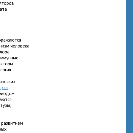
ляторов
дата
поражаются
низм человека
флора
оиммунные
акторы
ергия.
ических
 рта
.
ериодом
даются
туры,
С развитием
ных