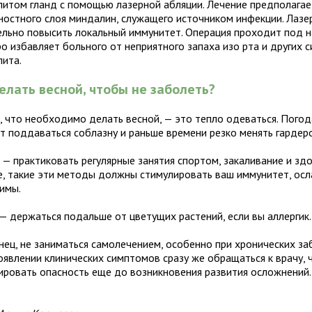
литом гланд с помощью лазерной абляции. Лечение предполагае
ностного слоя миндалин, служащего источником инфекции. Лазе
ельно повысить локальный иммунитет. Операция проходит под 
ро избавляет больного от неприятного запаха изо рта и других 
лита.
елать весной, чтобы не заболеть?
, что необходимо делать весной, — это тепло одеваться. Погод
ит поддаваться соблазну и раньше времени резко менять гардеро
 — практиковать регулярные занятия спортом, закаливание и зд
е, такие эти методы должны стимулировать ваш иммунитет, ос
зимы.
 — держаться подальше от цветущих растений, если вы аллергик.
онец, не заниматься самолечением, особенно при хронических за
появлении клинических симптомов сразу же обращаться к врачу,
ировать опасность еще до возникновения развития осложнений.