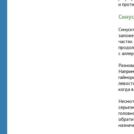
и прот
Сину
Синуси
заложе
частях
продол
с аллер
Разнов
Наприм
гаймор
левост
когда 
Несмот
серьез
головн
обрати
назнач