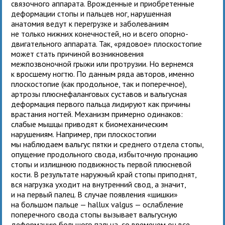
связочного аппарата. Врожденные и приобретенные
деформации стопы и пальцев ног, нарушенная
анатомия ведут к перегрузке и заболеваниям
не только нижних конечностей, но и всего опорно-
двигательного аппарата. Так, «рядовое» плоскостопие
может стать причиной возникновения
межпозвоночной грыжи или протрузии. Но вернемся
к вросшему ногтю. По данным ряда авторов, именно
плоскостопие (как продольное, так и поперечное),
артрозы плюснефаланговых суставов и вальгусная
деформация первого пальца лидируют как причины
врастания ногтей. Механизм примерно одинаков:
слабые мышцы приводят к биомеханическим
нарушениям. Например, при плоскостопии
мы наблюдаем вальгус пятки и среднего отдела стопы,
опущение продольного свода, избыточную пронацию
стопы и излишнюю подвижность первой плюсневой
кости. В результате наружный край стопы приподнят,
вся нагрузка уходит на внутренний свод, а значит,
и на первый палец. В случае появления «шишки»
на большом пальце — hallux valgus — ослабление
поперечного свода стопы вызывает вальгусную
деформацию большого пальца, со временем он все