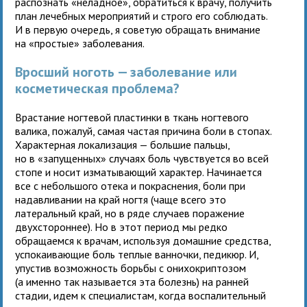
распознать «неладное», обратиться к врачу, получить
план лечебных мероприятий и строго его соблюдать.
И в первую очередь, я советую обращать внимание
на «простые» заболевания.
Вросший ноготь — заболевание или
косметическая проблема?
Врастание ногтевой пластинки в ткань ногтевого
валика, пожалуй, самая частая причина боли в стопах.
Характерная локализация — большие пальцы,
но в «запущенных» случаях боль чувствуется во всей
стопе и носит изматывающий характер. Начинается
все с небольшого отека и покраснения, боли при
надавливании на край ногтя (чаще всего это
латеральный край, но в ряде случаев поражение
двухстороннее). Но в этот период мы редко
обращаемся к врачам, используя домашние средства,
успокаивающие боль теплые ванночки, педикюр. И,
упустив возможность борьбы с онихокриптозом
(а именно так называется эта болезнь) на ранней
стадии, идем к специалистам, когда воспалительный