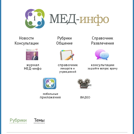
Новости
Рубрики
Справочник
Консультации
Общение
Развлечения
журнал
справочник
консультации
МЕД-инфо
лекарств и
задайте вопрос врачу
учреждений
мобильные
приложения
ВИДЕО
Рубрики
Темы