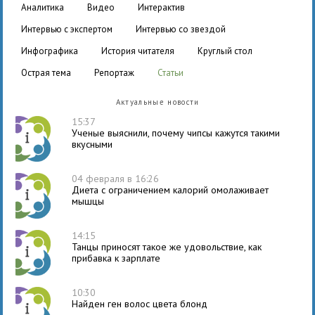
аналитика
видео
интерактив
интервью с экспертом
интервью со звездой
инфографика
история читателя
круглый стол
острая тема
репортаж
статьи
Актуальные новости
15:37
Ученые выяснили, почему чипсы кажутся такими
вкусными
04 февраля в 16:26
Диета с ограничением калорий омолаживает
мышцы
14:15
Танцы приносят такое же удовольствие, как
прибавка к зарплате
10:30
Найден ген волос цвета блонд