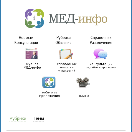
Новости
Рубрики
Справочник
Консультации
Общение
Развлечения
журнал
справочник
консультации
МЕД-инфо
лекарств и
задайте вопрос врачу
учреждений
мобильные
приложения
ВИДЕО
Рубрики
Темы