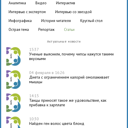
аналитика
видео
интерактив
интервью с экспертом
интервью со звездой
инфографика
история читателя
круглый стол
острая тема
репортаж
статьи
Актуальные новости
15:37
Ученые выяснили, почему чипсы кажутся такими
вкусными
04 февраля в 16:26
Диета с ограничением калорий омолаживает
мышцы
14:15
Танцы приносят такое же удовольствие, как
прибавка к зарплате
10:30
Найден ген волос цвета блонд