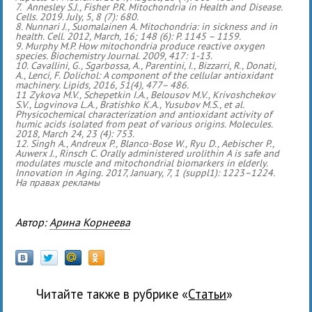
7. Annesley S.J., Fisher P.R. Mitochondria in Health and Disease.
Cells. 2019. July, 5, 8 (7): 680.
8. Nunnari J., Suomalainen A. Mitochondria: in sickness and in
health. Cell. 2012, March, 16; 148 (6): P. 1145 – 1159.
9. Murphy M.P. How mitochondria produce reactive oxygen
species. Biochemistry Journal. 2009, 417: 1-13.
10. Cavallini, G., Sgarbossa, A., Parentini, I., Bizzarri, R., Donati,
A., Lenci, F. Dolichol: A component of the cellular antioxidant
machinery. Lipids, 2016, 51(4), 477– 486.
11 Zykova M.V., Schepetkin I.A., Belousov M.V., Krivoshchekov
S.V., Logvinova L.A., Bratishko K.A., Yusubov M.S., et al.
Physicochemical characterization and antioxidant activity of
humic acids isolated from peat of various origins. Molecules.
2018, March 24, 23 (4): 753.
12. Singh A., Andreux P., Blanco-Bose W., Ryu D., Aebischer P.,
Auwerx J., Rinsch C. Orally administered urolithin A is safe and
modulates muscle and mitochondrial biomarkers in elderly.
Innovation in Aging. 2017, January, 7, 1 (suppl1): 1223–1224.
На правах рекламы
Автор:
Арина Корнеева
Читайте также в рубрике «
Статьи
»