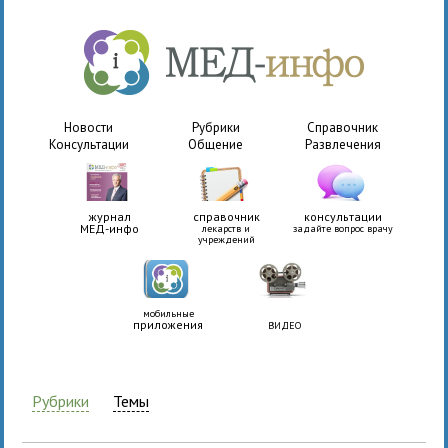
Новости
Рубрики
Справочник
Консультации
Общение
Развлечения
журнал
справочник
консультации
МЕД-инфо
лекарств и
задайте вопрос врачу
учреждений
мобильные
приложения
ВИДЕО
Рубрики
Темы