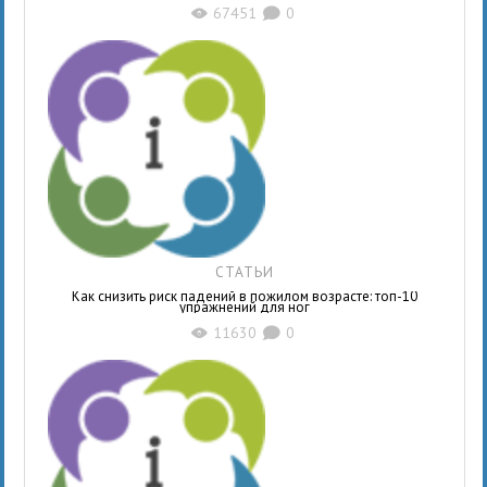
67451
0
X
K
СТАТЬИ
Как снизить риск падений в пожилом возрасте: топ-10
упражнений для ног
11630
0
X
K