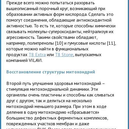
Прежде всего можно попытаться разорвать
вышеописанный порочный круг, возникающий при
образовании активных форм кислорода. Сделать это
помогут соединения, обладающие антиоксидантной
активностью. То есть те, которые способны химически
связывать молекулы-супероксиданты, нейтрализуя их
агрессивность. Такими свойствами обладают,
например, полипренолы [10] и гумусовые кислоты [11],
которые можно найти в функциональных
продуктах
T8 Extra
или
T8 Stone
, выпускаемых
компанией VILAVI.
Восстановление структуры митохондрий
Второй путь улучшения здоровья митохондрий –
стимуляция митохондриальной динамики. Эти
органеллы очень пластичны и способны как сливаться
друг с другом, так и делиться на несколько
митохондрий меньшего размера. При этом в ходе
деления в одну митохондрию «сбрасывается»
большинство дефектных ферментных комплексов,
поврежденных участков мембран и даже