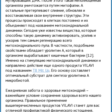
мутировавших ДНК. После этого такая неполноценная
органелла уничтожается путем митофагии. А
остальные претерпевают слияние, обновляя и
восстанавливая свои внутренние структуры. Эти
процессы происходят в клетках постоянно и их
объединяют под названием митохондриальной
динамики. Сегодня уже известны вещества, которые
способны такую динамику активизировать, усилив и
ускорив тем самым регенерацию всего
митохондриального пула. В частности, подобными
свойствами обладает уролитин А, который в
организме вырабатывают кишечные бактерии [12].
Именно на стимуляцию митохондриальной динамики и
направлено действие еще одного продукта VILAVI
под названием
T8 Mit Up
. Его основу составляет
оптимальный субстрат для синтеза уролитина А
микробиотой.
Ежедневная забота о здоровье митохондрий –
важнейшее условие сохранения здоровья всего нашего
организма. Правильное применение
вышеперечисленных продуктов VILAVI станет для вас
отличной профилактикой физического истощения,