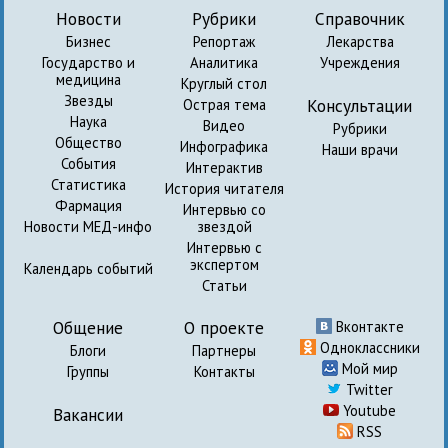
Новости
Рубрики
Справочник
Бизнес
Репортаж
Лекарства
Государство и
Аналитика
Учреждения
медицина
Круглый стол
Звезды
Консультации
Острая тема
Наука
Видео
Рубрики
Общество
Инфографика
Наши врачи
События
Интерактив
Статистика
История читателя
Фармация
Интервью со
Новости МЕД-инфо
звездой
Интервью с
экспертом
Календарь событий
Статьи
Общение
О проекте
Вконтакте
Одноклассники
Блоги
Партнеры
Мой мир
Группы
Контакты
Twitter
Youtube
Вакансии
RSS