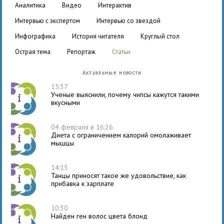
аналитика
видео
интерактив
интервью с экспертом
интервью со звездой
инфографика
история читателя
круглый стол
острая тема
репортаж
статьи
Актуальные новости
15:37
Ученые выяснили, почему чипсы кажутся такими
вкусными
04 февраля в 16:26
Диета с ограничением калорий омолаживает
мышцы
14:15
Танцы приносят такое же удовольствие, как
прибавка к зарплате
10:30
Найден ген волос цвета блонд