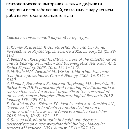
психологического выгорания, а также дефицита
энергии и всех заболеваний, связанных с нарушением
работы митохондриального пула.
Список использованной научной литературы:
1. Kramer P., Bressan P. Our Mitochondria and Our Mind.
Perspective of Psychological Science. 2018, January, 13 (1): 88-
100.
2. Benard G., Rossignol R., Ultrastructure of the mitochondrion
and its bearing on function and bioenergetics, Antioxidants &
Redox Signaling. 2008, 10, p. 1313–1342.
3. McBride H.M., Neuspiel M., Wasiak S. Mitochondria: more
than just a powerhouse. Current Biology, 2006, 16, R551 –
R560.
4. Skoda J., Borankova K., Jansson P.J., Huang M.L., Veselska R.,
Richardson D.R. Pharmacological targeting of mitochondria in
cancer stem cells: An ancient organelle at the crossroad of
novel anti-cancer therapies. Pharmacological Research. 2019,
January, 139: 298-313.
5. Chistiakov D.A., Shkurat T.P., Melnichenko A.A., Grechko A.V.,
Orekhov A.N. The role of mitochondrial dysfunction in
cardiovascular disease: a brief review. Annals of Medicine.
2018, March, 50 (2): 121-127.
6. Duchen M.R. Mitochondria in health and disease:
perspectives on a new mitochondrial biology. Molecular
Aspects of Medicine. 2004, August, 25 (4): 365-451.