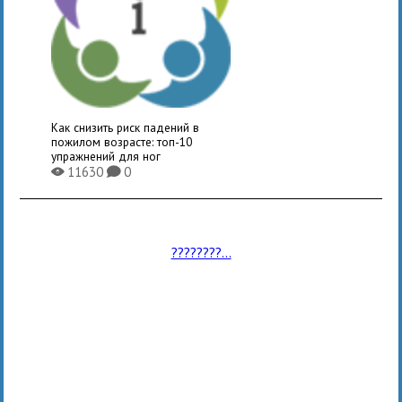
Как снизить риск падений в
пожилом возрасте: топ-10
упражнений для ног
11630
0
X
K
????????...