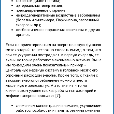
сахарный диабет II типа;
артериальная гипертензия;
преждевременное старение;
нейродегенеративные возрастные заболевания
(болезнь Альцгеймера, Паркинсона, рассеянный
склероз и др.);
дисбиотические поражения кишечника и других
органов.
Если же ориентироваться на энергетическую функцию
митохондрий, то несложно сделать вывод о том, что
при ее ухудшении пострадают, в первую очередь, те
ткани, которые работают максимально активно. Выше
мы приводили очень показательный пример –
центральную нервную систему и головной мозг с его
огромным расходом энергии. Кроме того, к тканям с
высоким энергопотреблением можно отнести
мышечную и железистую. А это значит, что на
клиническом уровне плохая работа митохондрий и
дефицит энергии проявятся [7]:
снижением концентрации внимания, ухудшением
работоспособности и памяти, резкими сменами