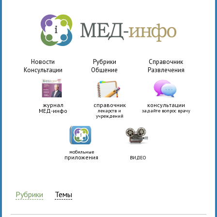
Новости
Рубрики
Справочник
Консультации
Общение
Развлечения
журнал
справочник
консультации
МЕД-инфо
лекарств и
задайте вопрос врачу
учреждений
мобильные
приложения
ВИДЕО
Рубрики
Темы