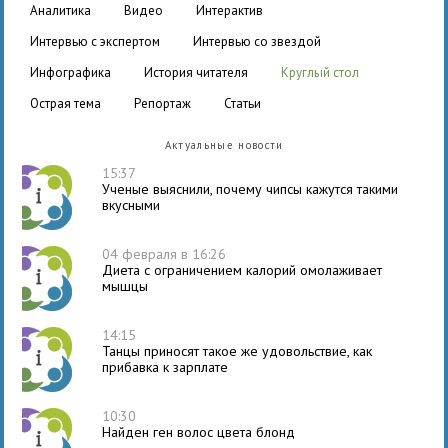
аналитика
видео
интерактив
интервью с экспертом
интервью со звездой
инфографика
история читателя
круглый стол
острая тема
репортаж
статьи
Актуальные новости
15:37
Ученые выяснили, почему чипсы кажутся такими
вкусными
04 февраля в 16:26
Диета с ограничением калорий омолаживает
мышцы
14:15
Танцы приносят такое же удовольствие, как
прибавка к зарплате
10:30
Найден ген волос цвета блонд