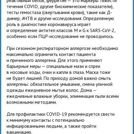
реактивный белок, ферритин — это маркеры тяжести
течения COVID, другие биохимические показатели),
тесты гемостаза (свертывания крови), такие как Д-
димер, АЧТВ и другие исследования. Определенную
роль в диагностике коронавируса играет
и определение антител классов М и G к SARS-CoV-2,
особенно если ПЦР-исследование не проводилось.
При сезонном респираторном аллергозе необходимо
максимально ограничить контакт пациента
и причинного аллергена. Для этого применяют
барьерные меры — специальные мази и спреи
в носовые ходы, очки и капли в глаза. Маска тоже
не будет лишней. По приходу домой важно смыть
аллергены: обязательное умывание, смена уличной
одежды ежедневное мытье волос. Дома —
ежедневные влажные уборки, элиминация пыли всеми
возможными методами.
Для профилактики COVID-19 рекомендуется свести
к минимуму контакты с потенциально
инфицированными людьми, а также пройти
вакцинацию.