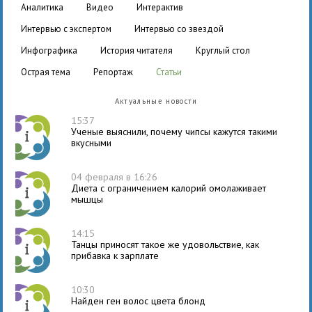
аналитика
видео
интерактив
интервью с экспертом
интервью со звездой
инфографика
история читателя
круглый стол
острая тема
репортаж
статьи
Актуальные новости
15:37
Ученые выяснили, почему чипсы кажутся такими
вкусными
04 февраля в 16:26
Диета с ограничением калорий омолаживает
мышцы
14:15
Танцы приносят такое же удовольствие, как
прибавка к зарплате
10:30
Найден ген волос цвета блонд