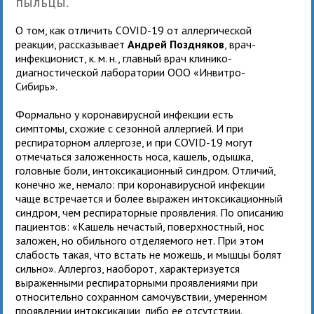
пыльцы.
О том, как отличить COVID-19 от аллергической
реакции, рассказывает
Андрей Поздняков
, врач-
инфекционист, к. м. н., главный врач клинико-
диагностической лаборатории ООО «Инвитро-
Сибирь».
Формально у коронавирусной инфекции есть
симптомы, схожие с сезонной аллергией. И при
респираторном аллергозе, и при COVID-19 могут
отмечаться заложенность носа, кашель, одышка,
головные боли, интоксикационный синдром. Отличий,
конечно же, немало: при коронавирусной инфекции
чаще встречается и более выражен интоксикационный
синдром, чем респираторные проявления. По описанию
пациентов: «Кашель нечастый, поверхностный, нос
заложен, но обильного отделяемого нет. При этом
слабость такая, что встать не можешь, и мышцы болят
сильно». Аллергоз, наоборот, характеризуется
выраженными респираторными проявлениями при
относительно сохранном самочувствии, умеренном
проявлении интоксикации, либо ее отсутствии.