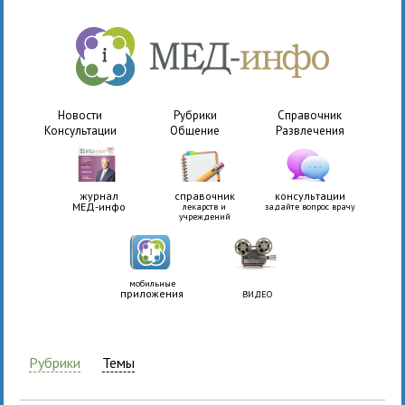
Новости
Рубрики
Справочник
Консультации
Общение
Развлечения
журнал
справочник
консультации
МЕД-инфо
лекарств и
задайте вопрос врачу
учреждений
мобильные
приложения
ВИДЕО
Рубрики
Темы