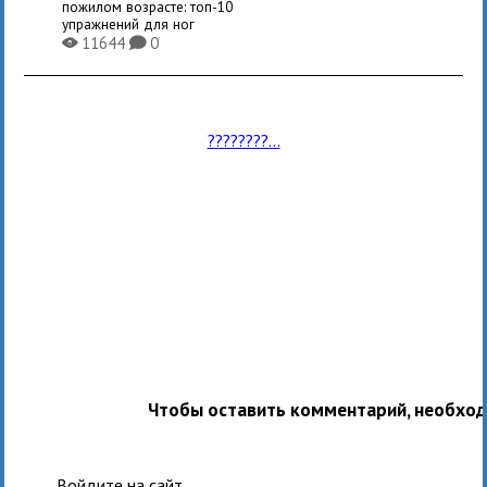
пожилом возрасте: топ-10
упражнений для ног
11644
0
X
K
????????...
Чтобы оставить комментарий, необхо
Войдите на сайт