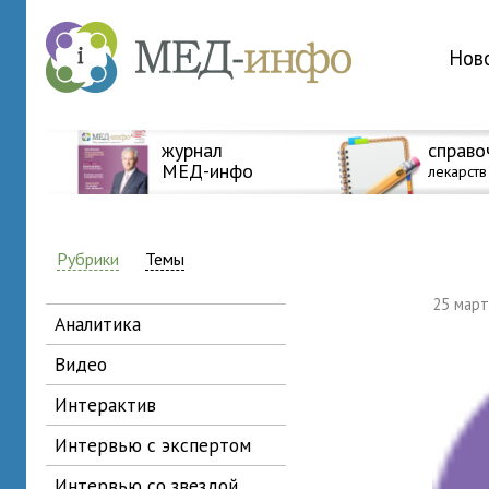
Нов
журнал
справо
МЕД-инфо
лекарств
Рубрики
Темы
25 мар
аналитика
видео
интерактив
интервью с экспертом
интервью со звездой