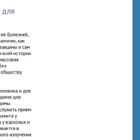
 для
ие болезней,
алогию, как
вакцины и сам
и всей истории
массовая
без
 обществу
еловека и для
время для
одимы
служить прием
рахита у
 у взрослых и
ывается в
ого излучения