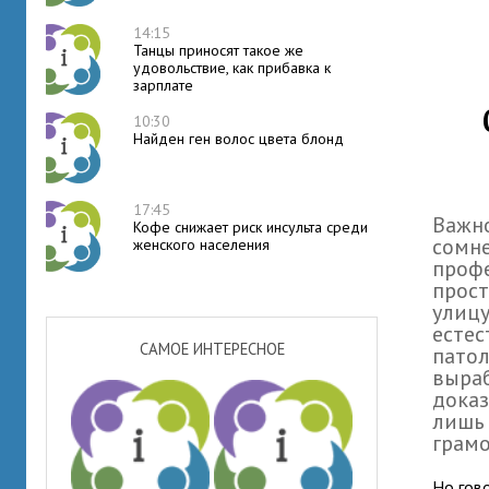
14:15
Танцы приносят такое же
удовольствие, как прибавка к
зарплате
10:30
Найден ген волос цвета блонд
17:45
Важн
Кофе снижает риск инсульта среди
сомне
женского населения
профе
прост
улицу
естес
САМОЕ ИНТЕРЕСНОЕ
патол
выраб
доказ
лишь 
грамо
Но гово