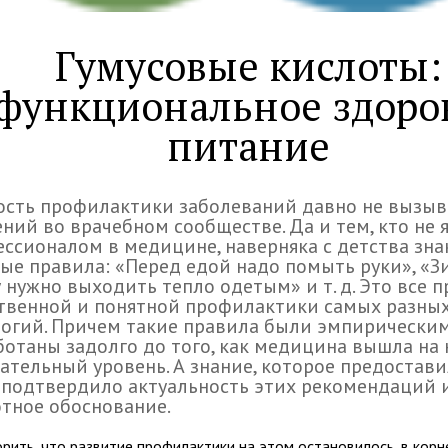
Гумусовые кислоты:
функциональное здоро
питание
ость профилактики заболеваний давно не вызыв
ний во врачебном сообществе. Да и тем, кто не 
ссионалом в медицине, наверняка с детства зн
ые правила: «Перед едой надо помыть руки», «З
 нужно выходить тепло одетым» и т. д. Это все 
твенной и понятной профилактики самых разны
огий. Причем такие правила были эмпирически
отаны задолго до того, как медицина вышла на
ательный уровень. А знание, которое предостави
подтвердило актуальность этих рекомендаций 
тное обоснование.
рить, что развитие профилактики на этом остановилось, в корн