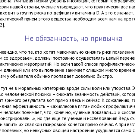
азона. Учитывая низкий уровень инсоляции, который географиче
ории нашей страны, ученые утверждают, что практически все на
входит в группу риска по дефициту витамина D. А это означает,
актический прием этого вещества необходим всем нам на прот
2].
Не обязанность, но привычка
чевидно, что те, кто хотят максимально снизить риск появлени
м со здоровьем, должны постоянно осуществлять целый перече
актических мероприятий. Но если такой список профилактическ
м длинный или его выполнение занимает слишком много времени
азм у обывателя обычно пропадает довольно быстро.
тут не в моральных категориях вроде силы воли или упорства. 
во человеческой психики – снижать значимость действий, котор
т зримого результата вот прямо здесь и сейчас. К сожалению, т
идная эффективность – «ахиллесова пята» любых профилактиче
 человек понимает, что, конечно, «ученые доказали...» и «исс
нстрировали...», но где еще те ученые и исследования! Ведь съ
и запить их сладкой газировкой хочется прямо сейчас. А при взг
у полезных, но невкусных овощей настроение ухудшается само с