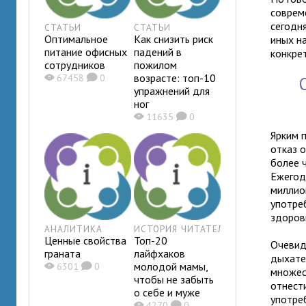
соврем
сегодн
СТАТЬИ
СТАТЬИ
Оптимальное
Как снизить риск
иных н
питание офисных
падений в
конкре
сотрудников
пожилом
возрасте: топ-10
X
67458
K
0
упражнений для
ног
X
11635
K
0
Ярким 
отказ 
более 
Ежегод
миллио
употре
здоров
АНАЛИТИКА
ИСТОРИЯ ЧИТАТЕЛЯ
Ценные свойства
Топ-20
Очевид
граната
лайфхаков
дыхате
молодой мамы,
X
6301
K
0
множес
чтобы не забыть
отнести
о себе и муже
употре
X
4270
K
0