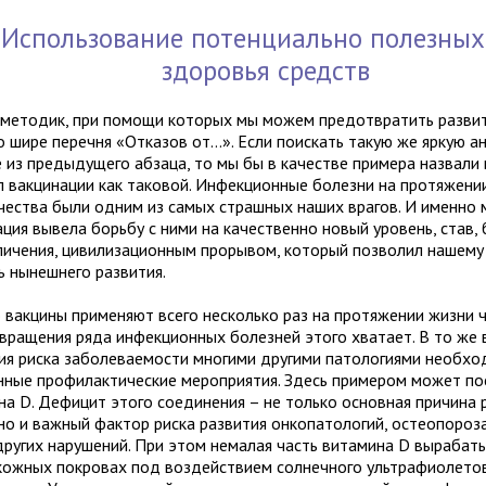
Использование потенциально полезных
здоровья средств
 методик, при помощи которых мы можем предотвратить развит
 шире перечня «Отказов от...». Если поискать такую же яркую ан
е из предыдущего абзаца, то мы бы в качестве примера назвали 
п вакцинации как таковой. Инфекционные болезни на протяжени
чества были одним из самых страшных наших врагов. И именно 
ция вывела борьбу с ними на качественно новый уровень, став, 
личения, цивилизационным прорывом, который позволил нашему
ь нынешнего развития.
 вакцины применяют всего несколько раз на протяжении жизни ч
вращения ряда инфекционных болезней этого хватает. В то же 
ия риска заболеваемости многими другими патологиями необх
нные профилактические мероприятия. Здесь примером может по
на D. Дефицит этого соединения – не только основная причина 
 но и важный фактор риска развития онкопатологий, остеопороза
других нарушений. При этом немалая часть витамина D вырабат
кожных покровах под воздействием солнечного ультрафиолетов