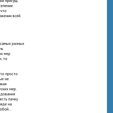
ски присущ
селение
 что
яжении всей
я самых разных
нь
их мер
, то
Это просто
ые не
акая
ских мер.
ледования
есть пачку
ляде на
обой...