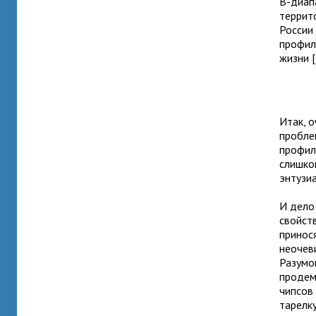
В-диап
террит
России 
профил
жизни [
Итак, о
пробле
профил
слишко
энтузи
И дело 
свойст
принося
неочев
Разумом
продемо
чипсов 
тарелк