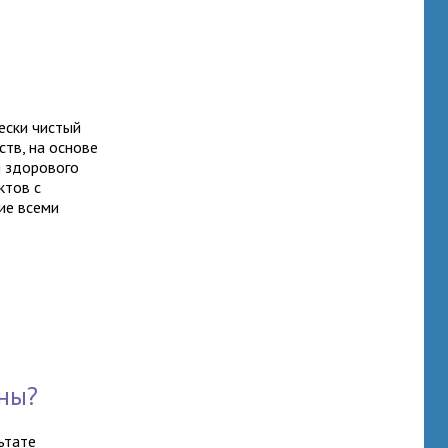
ески чистый
ств, на основе
ы здорового
ктов с
ие всеми
ины?
ьтате