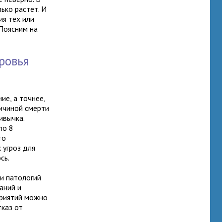
ько растет. И
ия тех или
 Поясним на
ровья
ие, а точнее,
ричиной смерти
ивычка.
ло 8
то
 угроз для
сь.
и патологий
аний и
приятий можно
тказ от