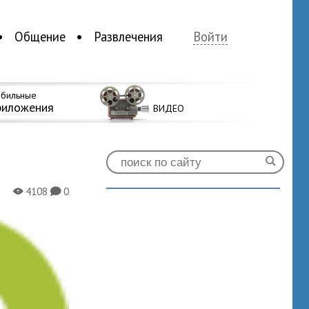
Общение
Развлечения
Войти
бильные
риложения
ВИДЕО
4108
0
X
K