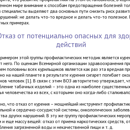
енном мире внимание к способам предотвращения болезней тол
я специалисты выделяют два основных пути снизить риск развит
арушений: не делать что-то вредное и делать что-то полезное.
тных примерах.
Отказ от потенциально опасных для здо
действий
примером этой группы профилактических методик является курен
от него. По оценкам Всемирной организации здравоохранения п
чем половины всех курильщиков является как раз эта вредная пр
но на нашей планете в результате курения сигарет погибает око
нов человек [1]. В связи с этим ВОЗ авторитетно утверждает, ч
бление табачных изделий – это одна из наиболее существенных
ья человечества из всех, с которыми оно когда-либо сталкивало
но, что отказ от курения – мощнейший инструмент профилактик
льной и сердечно-сосудистой системы, онкологических заболев
тва других нарушений. В эту же группу профилактических меро
 и еще массу вещей: отказ от приема наркотических средств, о
бления загрязненной воды и некачественной пищи и т. д.