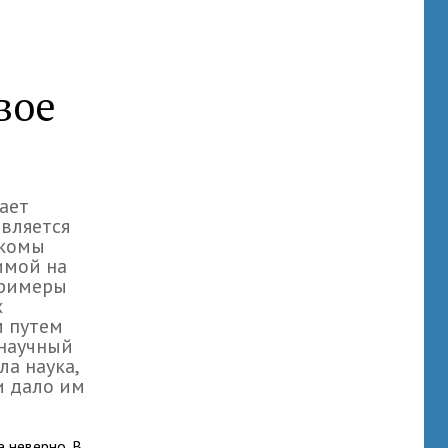
вое
ает
является
акомы
имой на
примеры
х
м путем
 научный
ла наука,
и дало им
е неверно. В