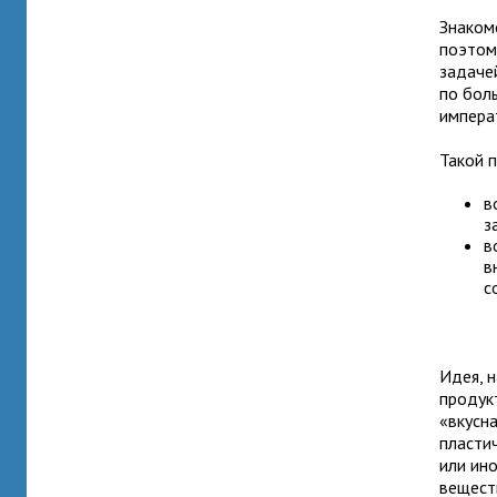
Знаком
поэтом
задаче
по бол
импера
Такой 
в
з
в
в
с
Идея, 
продук
«вкусн
пласти
или ино
вещест