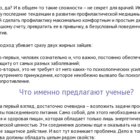
о, да? И в общем-то такие сложности – не секрет для врачей. 
у последние тенденции в развитии профилактической медицины
й сделать профилактику максимально комфортным и простым дел
ьшому счету, превратить ее в привычку, в безусловный поведенч
тив.
подход убивает сразу двух жирных зайцев:
о-первых, человек сознательно и, что важно, постоянно обеспе
ащиту от самых разных заболеваний;
о-вторых, это не требует от него каких-то психологических усил
нутреннего принуждения, которое неизбежно вызвало бы психо
опротивление.
Что именно предлагают ученые?
на первый взгляд, достаточно очевидна – возложить задачи пр
ты повседневного питания. Само собой, для этого необходима 
ая и здоровая пища», которая обладает только лишь энергетиче
ческой ценностью. Эти соединения должны еще и оказывать на 
е защитное действие. И вот тут возникает проблема. Дело в то
ва должны обладать целым рядом свойств: