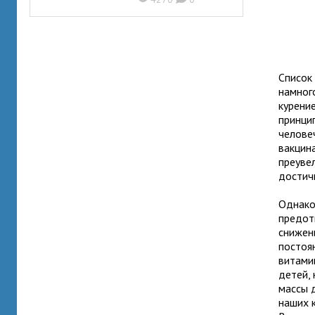
Список
намного
курени
принци
челове
вакцина
преуве
достич
Однако
предот
снижен
постоя
витами
детей,
массы 
наших 