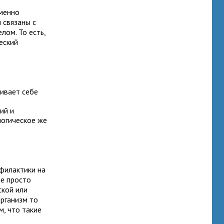
Именно
 связаны с
ом. То есть,
еский
чивает себе
ий и
логическое же
офилактики на
не просто
ской или
организм то
м, что такие