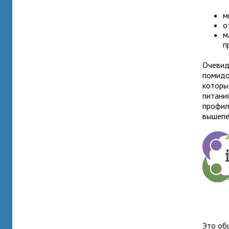
м
о
м
п
Очевид
помидо
которы
питани
профил
вышепе
Это об