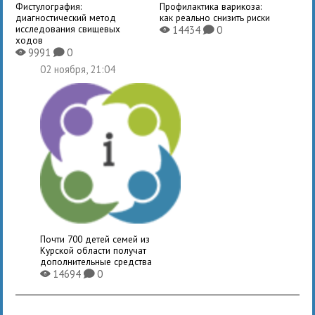
Фистулография:
Профилактика варикоза:
диагностический метод
как реально снизить риски
исследования свищевых
14434
0
X
K
ходов
9991
0
X
K
02 ноября, 21:04
Почти 700 детей семей из
Курской области получат
дополнительные средства
14694
0
X
K