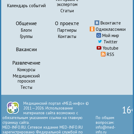
экспертом
Календарь событий
Статьи
Общение
О проекте
Вконтакте
Одноклассники
Блоги
Партнеры
Мой мир
Группы
Контакты
Twitter
Youtube
Вакансии
RSS
Развлечение
Конкурсы
Медицинский
гороскоп
Тесты
Медицинский портал «МЕД-инфо» ©
16
2011—2026. Использование
материалов сайта возможно с
обязательным указанием ссылки на главную
По общим
страницу сайта.
вопросам:
MED-INFO.RU. Сетевое издание MED-INFO.RU
info@med-
зарегистрировано Федеральной службой по
info.ru