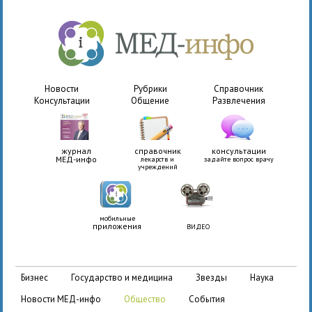
Новости
Рубрики
Справочник
Консультации
Общение
Развлечения
журнал
справочник
консультации
МЕД-инфо
лекарств и
задайте вопрос врачу
учреждений
мобильные
приложения
ВИДЕО
бизнес
государство и медицина
звезды
наука
новости МЕД-инфо
общество
события