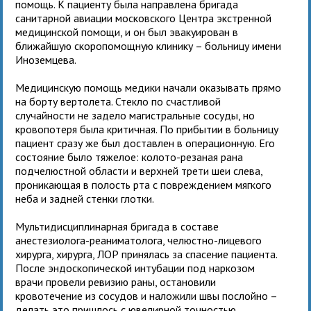
помощь. К пациенту была направлена бригада
санитарной авиации московского Центра экстренной
медицинской помощи, и он был эвакуирован в
ближайшую скоропомощную клинику – больницу имени
Иноземцева.
Медицинскую помощь медики начали оказывать прямо
на борту вертолета. Стекло по счастливой
случайности не задело магистральные сосуды, но
кровопотеря была критичная. По прибытии в больницу
пациент сразу же был доставлен в операционную. Его
состояние было тяжелое: колото-резаная рана
подчелюстной области и верхней трети шеи слева,
проникающая в полость рта с повреждением мягкого
неба и задней стенки глотки.
Мультидисциплинарная бригада в составе
анестезиолога-реаниматолога, челюстно-лицевого
хирурга, хирурга, ЛОР принялась за спасение пациента.
После эндоскопической интубации под наркозом
врачи провели ревизию раны, остановили
кровотечение из сосудов и наложили швы послойно –
делать это пришлось с ювелирной точностью,