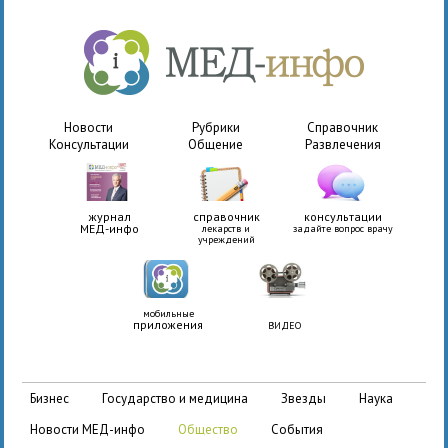
Новости
Рубрики
Справочник
Консультации
Общение
Развлечения
журнал
справочник
консультации
МЕД-инфо
лекарств и
задайте вопрос врачу
учреждений
мобильные
приложения
ВИДЕО
бизнес
государство и медицина
звезды
наука
новости МЕД-инфо
общество
события