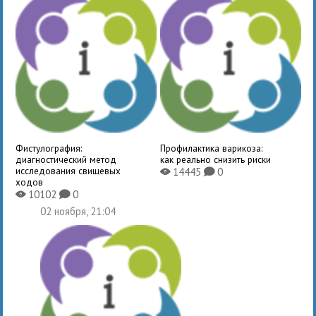
Фистулография:
Профилактика варикоза:
диагностический метод
как реально снизить риски
исследования свищевых
14445
0
X
K
ходов
10102
0
X
K
02 ноября, 21:04