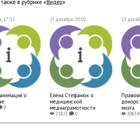
 также в рубрике «
Видео
»
, 17:52
27 декабря, 20:02
13 декаб
анимация о
Елена Стефанюк о
Правов
ве
медицинской
донорс
медиаграмотности
мозга
0
K
21823
0
2065
X
K
X