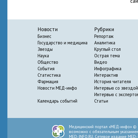
са
Новости
Рубрики
Бизнес
Репортаж
Государство и медицина
Аналитика
Звезды
Круглый стол
Наука
Острая тема
Общество
Видео
События
Инфографика
Статистика
Интерактив
Фармация
История читателя
Новости МЕД-инфо
Интервью со звездой
Интервью с эксперто
Календарь событий
Статьи
Медицинский портал «МЕД-инфо» © 
возможно с обязательным указанием 
MED-INFO.RU. Сетевое издание MED-