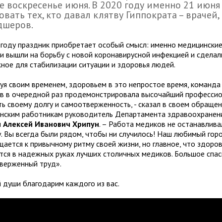
е воскресенье июня. В 2020 году именно 21 июня
овать тех, кто давал клятву Гиппократа – врачей,
дшеров.
 году праздник приобретает особый смысл: именно медицински
и вышли на борьбу с новой коронавирусной инфекцией и сделал
ное для стабилизации ситуации и здоровья людей.
уя своим временем, здоровьем в это непростое время, команда
в в очередной раз продемонстрировала высочайший профессио
ть своему долгу и самоотверженность, - сказал в своем обращен
нским работникам руководитель Департамента здравоохранен
ы
Алексей Иванович Хрипун
. – Работа медиков не останавлива
у. Вы всегда были рядом, чтобы ни случилось! Наш любимый гор
щается к привычному ритму своей жизни, но главное, что здоро
тся в надежных руках лучших столичных медиков. Большое спас
верженный труд».
й души благодарим каждого из вас.