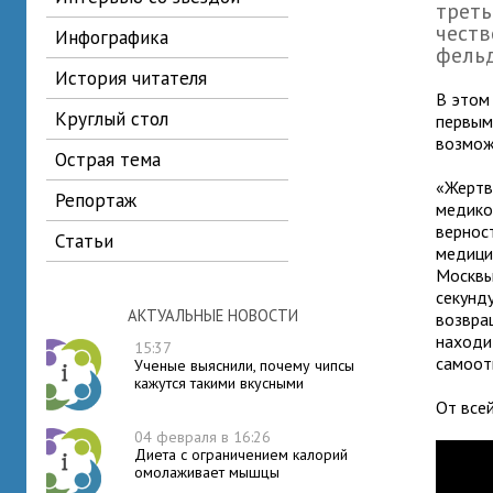
треть
честв
инфографика
фель
история читателя
В этом
круглый стол
первым
возмож
острая тема
«Жертв
репортаж
медико
вернос
статьи
медици
Москв
секунд
АКТУАЛЬНЫЕ НОВОСТИ
возвра
находи
15:37
самоот
Ученые выяснили, почему чипсы
кажутся такими вкусными
От все
04 февраля в 16:26
Диета с ограничением калорий
омолаживает мышцы