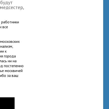
 будут
 медсестер,
е работники
и все
 московских
нализм,
ии к
ия города
лась ни на
од постепенно
вье москвичей
ибо за ваш