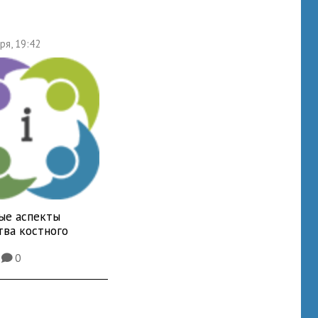
ря, 19:42
ые аспекты
тва костного
4
0
K