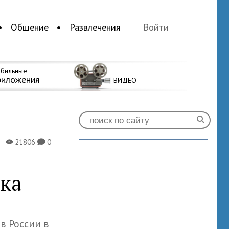
Общение
Развлечения
Войти
бильные
риложения
ВИДЕО
21806
0
X
K
ка
в России в