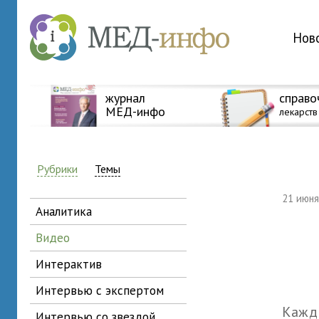
Нов
журнал
справо
МЕД-инфо
лекарств
Рубрики
Темы
21 июн
аналитика
видео
интерактив
интервью с экспертом
Кажды
интервью со звездой