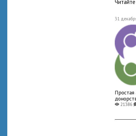
Читайте
31 декабря
Простая 
донорст
21386
X