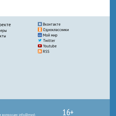
оекте
Вконтакте
Одноклассники
неры
Мой мир
акты
Twitter
Youtube
RSS
16+
 вопросам: info@med-