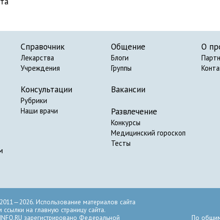
йта
Справочник
Общение
О пр
Лекарства
Блоги
Парт
Учреждения
Группы
Конт
Консультации
Вакансии
Рубрики
Развлечение
Наши врачи
Конкурсы
Медицинский гороскоп
Тесты
м
2011—2026. Использование материалов сайта
ссылки на главную страницу сайта.
INFO.RU зарегистрировано Федеральной
По общим