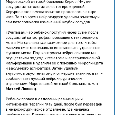
Морозовской детской больницы Кирилл Чмутин,
сосудистая патология является врожденной.
Хирургическое вмешательство продлилось четыре
часа. За это время нейрохирурги удалили гематому и
сам патологически измененный клубок сосудов.
«Учитывая, что ребенок поступил через сутки после
сосудистой катастрофы, произошел отек головного
мозга. Мы сделали все возможное для того, чтобы
мальчик смог максимально восстановить утраченные
функции мозга. Под контролем нейронавигации мы
осуществили подход к гематоме и артериовенозной
мальформации и удалили ее с помощью микропинцета
и вакуумного аспиратора. Затем удалили
внутримозговую гематому и отмершие ткани мозга», –
сообщил заведующий нейрохирургическим
отделением Морозовской детской больницы, к. м. н.
Матвей Лившиц
.
Ребенок провел в отделении реанимации и
интенсивной терапии пять дней, после был переведен
в нейрохирургическое отделение, где началась
реабилитация. К малышу вернулась речь и активность.