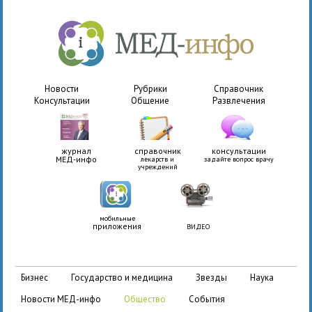
Новости
Рубрики
Справочник
Консультации
Общение
Развлечения
журнал
справочник
консультации
МЕД-инфо
лекарств и
задайте вопрос врачу
учреждений
мобильные
приложения
ВИДЕО
бизнес
государство и медицина
звезды
наука
новости МЕД-инфо
общество
события