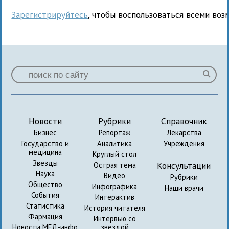
Зарегистрируйтесь
, чтобы воспользоваться всеми воз
Новости
Рубрики
Справочник
Бизнес
Репортаж
Лекарства
Государство и
Аналитика
Учреждения
медицина
Круглый стол
Звезды
Консультации
Острая тема
Наука
Видео
Рубрики
Общество
Инфографика
Наши врачи
События
Интерактив
Статистика
История читателя
Фармация
Интервью со
Новости МЕД-инфо
звездой