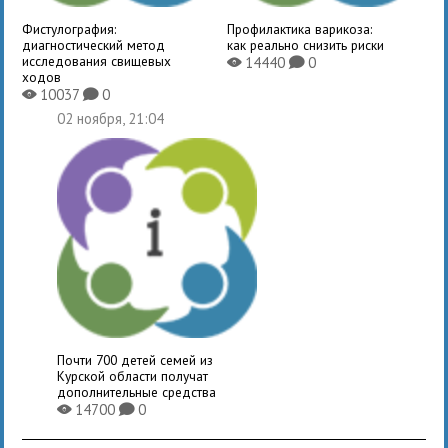
Фистулография:
Профилактика варикоза:
диагностический метод
как реально снизить риски
исследования свищевых
14440
0
X
K
ходов
10037
0
X
K
02 ноября, 21:04
Почти 700 детей семей из
Курской области получат
дополнительные средства
14700
0
X
K