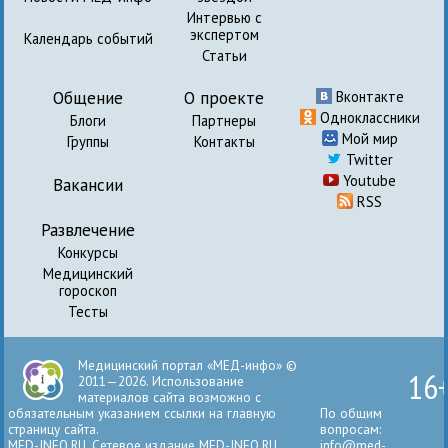
Интервью с
экспертом
Календарь событий
Статьи
Общение
О проекте
Вконтакте
Одноклассники
Блоги
Партнеры
Мой мир
Группы
Контакты
Twitter
Youtube
Вакансии
RSS
Развлечение
Конкурсы
Медицинский
гороскоп
Тесты
Медицинский портал «МЕД-инфо» ©
16
2011—2026. Использование
материалов сайта возможно с
обязательным указанием ссылки на главную
По общим
страницу сайта.
вопросам:
MED-INFO.RU. Сетевое издание MED-INFO.RU
info@med-