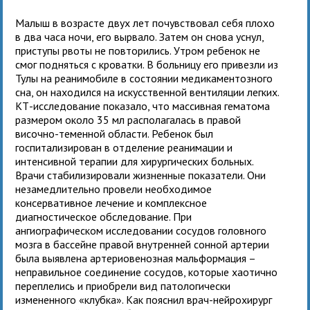
Малыш в возрасте двух лет почувствовал себя плохо
в два часа ночи, его вырвало. Затем он снова уснул,
приступы рвоты не повторились. Утром ребенок не
смог подняться с кроватки. В больницу его привезли из
Тулы на реанимобиле в состоянии медикаментозного
сна, он находился на искусственной вентиляции легких.
КТ-исследование показало, что массивная гематома
размером около 35 мл располагалась в правой
височно-теменной области. Ребенок был
госпитализирован в отделение реанимации и
интенсивной терапии для хирургических больных.
Врачи стабилизировали жизненные показатели. Они
незамедлительно провели необходимое
консервативное лечение и комплексное
диагностическое обследование. При
ангиографическом исследовании сосудов головного
мозга в бассейне правой внутренней сонной артерии
была выявлена артериовенозная мальформация –
неправильное соединение сосудов, которые хаотично
переплелись и приобрели вид патологически
измененного «клубка». Как пояснил врач-нейрохирург