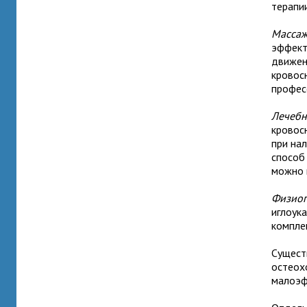
терапии
Массаж
эффект
движен
кровос
профес
Лечебн
кровос
при на
способ
можно 
Физиоп
иглоук
компле
Сущест
остеох
малоэф