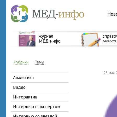
Нов
журнал
справо
МЕД-инфо
лекарств
Рубрики
Темы
26 мая
аналитика
видео
интерактив
интервью с экспертом
интервью со звездой