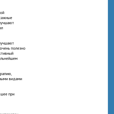
ной
ссажные
лучшают
ил
лучшают
 очень полезно
ктивный
альнейшем
рапию,
ьными видами
 шее при