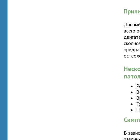
Прич
Данный
всего 
двигат
сколио
предра
остеохо
Неско
патол
Р
В
В
Т
Н
Симп
В зави
различ