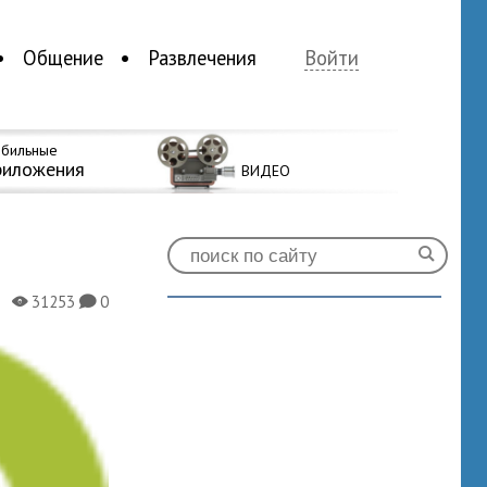
Общение
Развлечения
Войти
бильные
риложения
ВИДЕО
31253
0
X
K