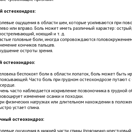
й остеохондроз:
олевые ощущения в области шеи, которые усиливаются при пов
лево или вправо. Боль может иметь различный характер: острый
ростреливающий, ноющий и т. д.
астые головные боли, иногда сопровождаются головокружением
немение кончиков пальцев.
худшение остроты зрения.
й остеохондроз:
еловека беспокоят боли в области лопаток, боль может быть
и
поясывающей. Часто боль при грудном остеохондрозе путают с
 сердце.
чень часто наблюдается искривление позвоночника в грудной о
ровоцирует изменение осанки и походки.
ри физических нагрузках или длительном нахождении в положе
ыстро устает спина.
чный остеохондроз:
олевые ощущения в нижней части спины (пояснично-крестцовый 