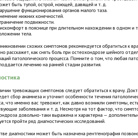
ожет быть тупой, острой, ноющей, давящей и
т. д
.
арушение функционирования органов малого таза.
немение нижних конечностей.
граничение подвижности.
искомфорт в пояснице при длительном нахождении в одном и 
оложении тела.
зникновении схожих симптомов рекомендуется обратиться к вра
но расскажет, как снять боль при остеохондрозе шейного отдел
заций патологического процесса. Помните о том, что любая пат
поддается лечению на ранней стадии развития.
ностика
личии тревожащих симптомов следует обратиться к врачу. Док
едет сбор анамнеза и уточнит особенности течения патологиче
а, что именно вас тревожит, как давно возникли симптомы, ест
твующие заболевания и т. д. Несмотря на тот фактор, что симп
ондроза довольно-таки выражена и характерна — дополнитель
уется пройти ряд диагностических исследований.
стве диагностики может быть назначена рентгенография позвон