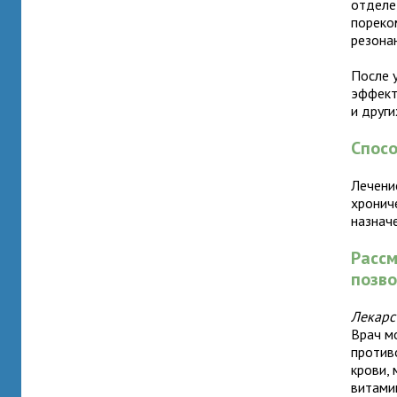
отделе
пореко
резона
После 
эффект
и други
Спосо
Лечени
хрониче
назнач
Расс
позво
Лекарс
Врач м
против
крови,
витами