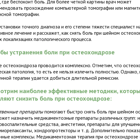
, где беспокоит боль. Для более четкой картины врач может
мендовать прохождение компьютерной томографии или магнит
нсной томографии.
установки точного диагноза и его степени тяжести специалист н
ивное лечение и расскажет, как снять боль при шейном остеох
х локализациях патологического процесса.
бы устранения боли при остеохондрозе
е остеохондроза проводится комплексно. Отметим, что остеох
ская патология, то есть ее нельзя излечить полностью. Однако,
енной терапии удается добиться длительной ремиссии.
мотрим наиболее эффективные методики, котор
ляют снизить боль при остеохондрозе:
твенные препараты
помогают быстро снять боль при шейном о
ожет назначить медикаментозные препараты различных групп: 
овоспалительные средства, анестетики, препараты для улучшен
 миорелаксанты, хондропротекторы и т. д. Дополнительно показ
нные комплексы. Медикаментозная терапия при остеохондрозе 