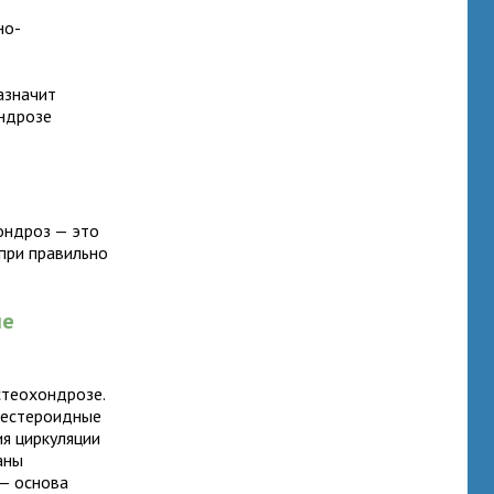
но-
азначит
ондрозе
ондроз — это
 при правильно
ые
стеохондрозе.
нестероидные
ия циркуляции
аны
— основа