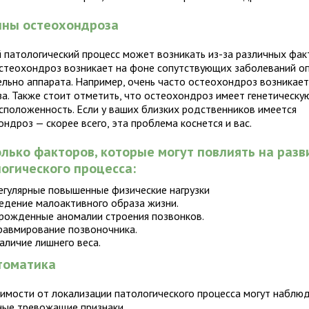
ины остеохондроза
 патологический процесс может возникать из-за различных фак
остеохондроз возникает на фоне сопутствующих заболеваний о
ельно
аппарата. Например, очень часто остеохондроз возникает
за. Также стоит отметить, что остеохондроз имеет генетическу
сположенность. Если у ваших близких родственников имеется
ндроз — скорее всего, эта проблема коснется и вас.
лько факторов, которые могут повлиять на разв
огического процесса:
егулярные повышенные физические нагрузки
едение малоактивного образа жизни.
рожденные аномалии строения позвонков.
равмирование позвоночника.
аличие лишнего веса.
томатика
симости от локализации патологического процесса могут наблю
ные тревожащие признаки.