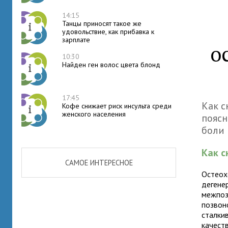
14:15
Танцы приносят такое же
удовольствие, как прибавка к
зарплате
о
10:30
Найден ген волос цвета блонд
17:45
Как с
Кофе снижает риск инсульта среди
женского населения
поясн
боли 
Как с
САМОЕ ИНТЕРЕСНОЕ
Остеох
дегене
межпоз
позвон
сталки
качеств