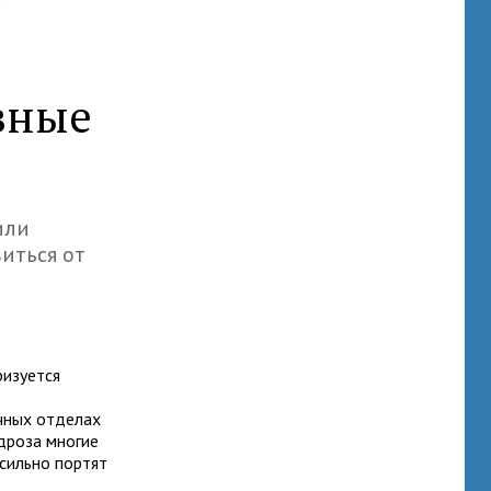
вные
или
иться от
ризуется
чных отделах
дроза многие
сильно портят