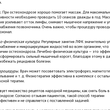
.
.
При остеохондрозе хорошо помогает массаж. Для максималь
ивности необходимо проводить 10 сеансов дважды в год. Ма
ия усиливают отток лимфы, снимают мышечное напряжение и у
набжения позвоночника. Очень важно, чтобы процедуру провод
сионал.
о-физическая культура.
Регулярные занятия ЛФК значительно у
набжение и микроциркуляция жидкостей во всем организме, что
личии остеохондроза. Лечебно-физическая культура — это эффе
 сформировать сильный мышечный корсет, благодаря этому в д
избежать рецидивов болезни.
роцедуры.
Врач может посоветовать электрофорез, магнитоте
алывание и т. д. Физиотерапия эффективна в комплексе с остал
ксной терапии.
вует множество рецептов народной медицины, как снять боль в
ондрозе. Согласно отзывам пациентов, такой способ терапии
фективен и не справляется с поставленной задачей.