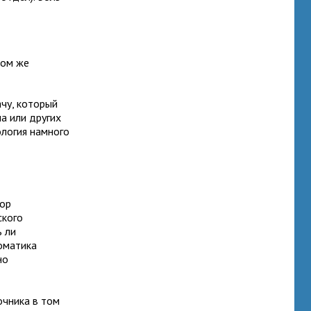
том же
чу, который
а или других
ология намного
тор
ского
ь ли
томатика
но
очника в том