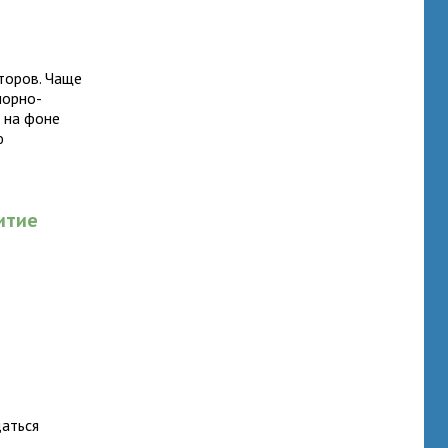
торов. Чаще
порно-
 на фоне
ю
итие
даться