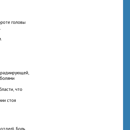
ороте головы
,
.
ррадиирующей
,
 болями
бласти, что
нии стоя
отдел). Боль