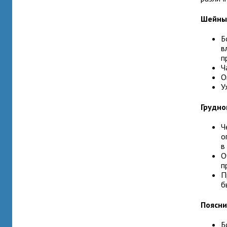
Шейны
Б
в
п
Ч
О
У
Грудно
Ч
о
в
О
п
П
б
Поясни
Б