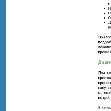
м
Н
О
О
Д
п
При во
подроб
локали
проще 
Диаг
При на
произв
процесс
сопутс
остеох
потреб
В каче