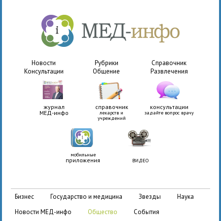
Новости
Рубрики
Справочник
Консультации
Общение
Развлечения
журнал
справочник
консультации
МЕД-инфо
лекарств и
задайте вопрос врачу
учреждений
мобильные
приложения
ВИДЕО
бизнес
государство и медицина
звезды
наука
новости МЕД-инфо
общество
события