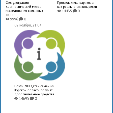
Фистулография:
Профилактика варикоза:
диагностический метод
как реально снизить риски
исследования свищевых
14435
0
X
K
ходов
9996
0
X
K
02 ноября, 21:04
Почти 700 детей семей из
Курской области получат
дополнительные средства
14695
0
X
K