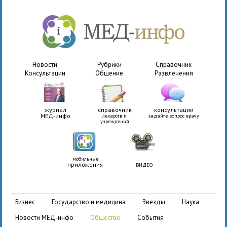
Новости
Рубрики
Справочник
Консультации
Общение
Развлечения
журнал
справочник
консультации
МЕД-инфо
лекарств и
задайте вопрос врачу
учреждений
мобильные
приложения
ВИДЕО
бизнес
государство и медицина
звезды
наука
новости МЕД-инфо
общество
события