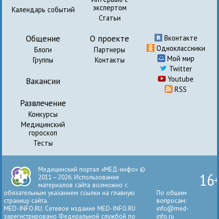
экспертом
Календарь событий
Статьи
Общение
О проекте
Вконтакте
Одноклассники
Блоги
Партнеры
Мой мир
Группы
Контакты
Twitter
Youtube
Вакансии
RSS
Развлечение
Конкурсы
Медицинский
гороскоп
Тесты
Медицинский портал «МЕД-инфо» ©
16
2011—2026. Использование
материалов сайта возможно с
обязательным указанием ссылки на главную
По общим
страницу сайта.
вопросам:
MED-INFO.RU. Сетевое издание MED-INFO.RU
info@med-
зарегистрировано Федеральной службой по
info.ru