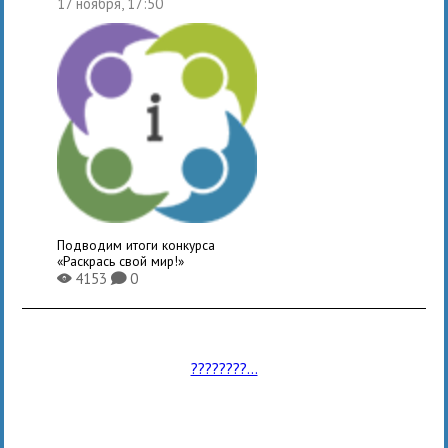
17 ноября, 17:50
Подводим итоги конкурса
«Раскрась свой мир!»
4153
0
X
K
????????...