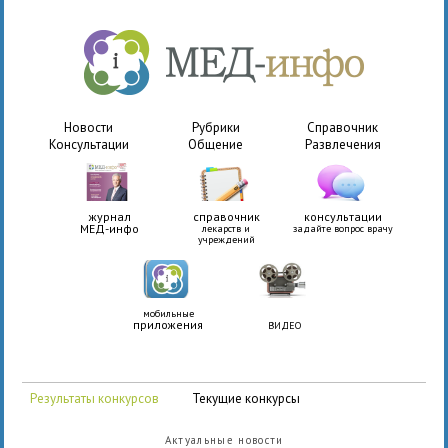
Новости
Рубрики
Справочник
Консультации
Общение
Развлечения
журнал
справочник
консультации
МЕД-инфо
лекарств и
задайте вопрос врачу
учреждений
мобильные
приложения
ВИДЕО
Результаты конкурсов
Текущие конкурсы
Актуальные новости