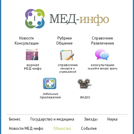
Новости
Рубрики
Справочник
Консультации
Общение
Развлечения
журнал
справочник
консультации
МЕД-инфо
лекарств и
задайте вопрос врачу
учреждений
мобильные
приложения
ВИДЕО
бизнес
государство и медицина
звезды
наука
новости МЕД-инфо
общество
события