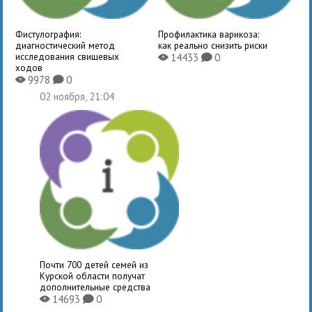
Фистулография:
Профилактика варикоза:
диагностический метод
как реально снизить риски
исследования свищевых
14433
0
X
K
ходов
9978
0
X
K
02 ноября, 21:04
Почти 700 детей семей из
Курской области получат
дополнительные средства
14693
0
X
K