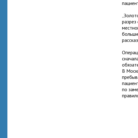
пациен
„Золот
разрез 
местно
больши
расска
Операц
сначал
обязат
В Моск
пребыв
пациен
по зам
правил