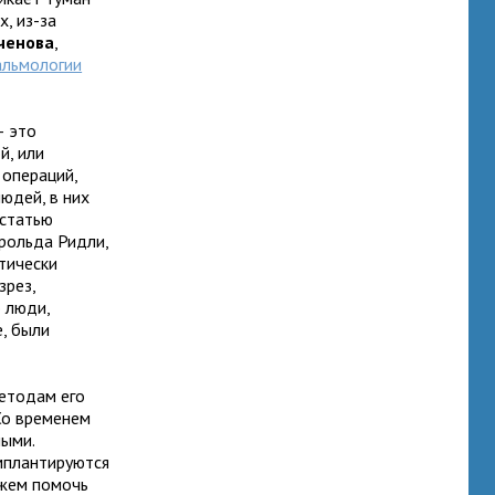
х, из-за
ченова
,
альмологии
— это
й, или
 операций,
людей, в них
статью
рольда Ридли,
тически
зрез,
 люди,
, были
методам его
 Со временем
ными.
имплантируются
ожем помочь