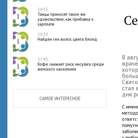
14:15
Танцы приносят такое же
Се
удовольствие, как прибавка к
зарплате
10:30
Найден ген волос цвета блонд
8 авг
17:45
враче
Кофе снижает риск инсульта среди
котор
женского населения
больш
Свято
стал 
дня р
САМОЕ ИНТЕРЕСНОЕ
С имен
методо
ответс
помутне
заболе
у любо