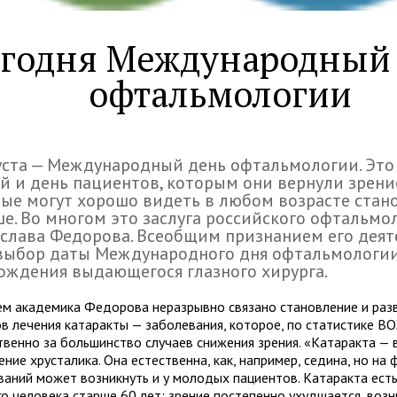
годня Международный
офтальмологии
уста — Международный день офтальмологии. Это
й и день пациентов, которым они вернули зрени
ые могут хорошо видеть в любом возрасте стано
е. Во многом это заслуга российского офтальмо
слава Федорова. Всеобщим признанием его деят
выбор даты Международного дня офтальмологии
ождения выдающегося глазного хирурга.
ем академика Федорова неразрывно связано становление и раз
в лечения катаракты — заболевания, которое, по статистике ВО
твенно за большинство случаев снижения зрения. «Катаракта — 
ние хрусталика. Она естественна, как, например, седина, но на 
ваний может возникнуть и у молодых пациентов. Катаракта есть
го человека старше 60 лет: зрение постепенно ухудшается, воз