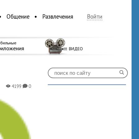
Общение
Развлечения
Войти
бильные
риложения
ВИДЕО
4199
0
X
K