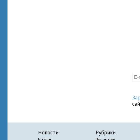
За
са
Новости
Рубрики
Бизнес
Репортаж