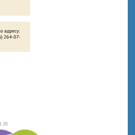
о адресу:
26) 264-07-
1:20