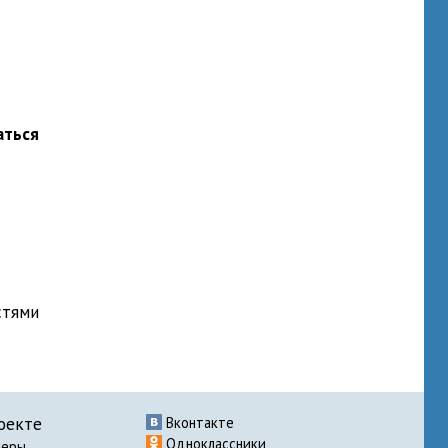
аться
стями
оекте
Вконтакте
Одноклассники
неры