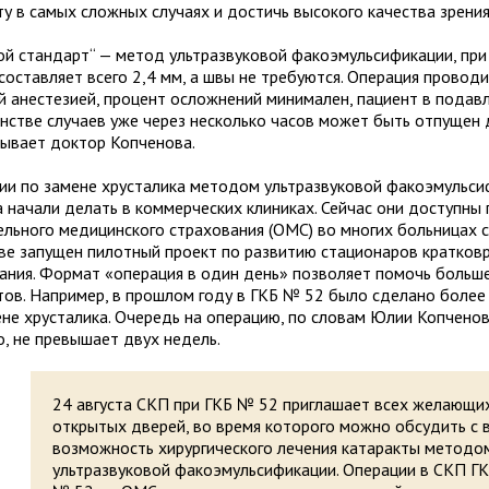
ту в самых сложных случаях и достичь высокого качества зрения
ой стандарт“ — метод ультразвуковой факоэмульсификации, пр
составляет всего 2,4 мм, а швы не требуются. Операция провод
й анестезией, процент осложнений минимален, пациент в пода
нстве случаев уже через несколько часов может быть отпущен 
зывает доктор Копченова.
ии по замене хрусталика методом ультразвуковой факоэмульси
а начали делать в коммерческих клиниках. Сейчас они доступны
ельного медицинского страхования (ОМС) во многих больницах с
ве запущен пилотный проект по развитию стационаров кратков
ания. Формат «операция в один день» позволяет помочь больш
тов. Например, в прошлом году в ГКБ № 52 было сделано более 
ене хрусталика. Очередь на операцию, по словам Юлии Копченов
о, не превышает двух недель.
24 августа СКП при ГКБ № 52 приглашает всех желающи
открытых дверей, во время которого можно обсудить с 
возможность хирургического лечения катаракты методо
ультразвуковой факоэмульсификации. Операции в СКП Г