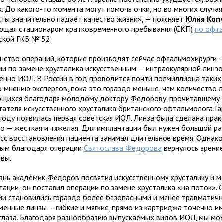
х. До какого-то момента могут помочь очки, но во многих случая
кты значительно падает качество жизни», — поясняет
Юлия Коп
ющая стационаром кратковременного пребывания (СКП)
по офт
ской ГКБ № 52.
нство операций, которые производят сейчас офтальмохирурги 
ии по замене хрусталика искусственным — интраокулярной линзо
енно ИОЛ. В России в год проводится почти полмиллиона таких
о мнению экспертов, пока это гораздо меньше, чем количество 
щихся благодаря молодому доктору Федорову, прочитавшему 
тателя искусственного хрусталика британского офтальмолога Га
 году появилась первая советская ИОЛ. Линза была сделана прак
но — жесткая и тяжелая. Для имплантации был нужен большой ра
есс восстановления пациента занимал длительное время. Однако
рым благодаря операции
Святослава Федорова
вернулось зрение
ивы.
знь академик Федоров посвятил искусственному хрусталику и 
тации, он поставил операции по замене хрусталика «на поток».
ии становились гораздо более безопасными и менее травматич
менные линзы — гибкие и мягкие, прямо из картриджа точечно 
 глаза. Благодаря разнообразию выпускаемых видов ИОЛ, мы м