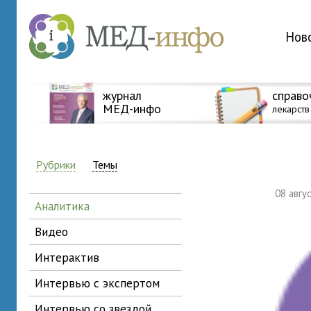
Нов
журнал
справо
МЕД-инфо
лекарств
Рубрики
Темы
08 авг
аналитика
видео
интерактив
интервью с экспертом
интервью со звездой