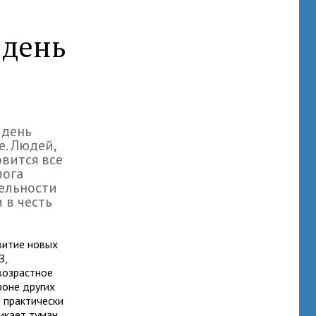
 день
 день
е. Людей,
вится все
лога
ельности
 в честь
витие новых
З,
возрастное
фоне других
 практически
никает туман