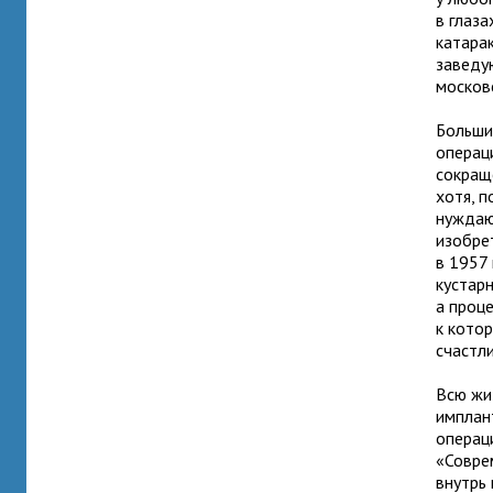
в глаза
катара
заведу
москов
Больши
операц
сокращ
хотя, п
нуждаю
изобре
в 1957
кустар
а проц
к кото
счастл
Всю жи
имплан
операц
«Совре
внутрь