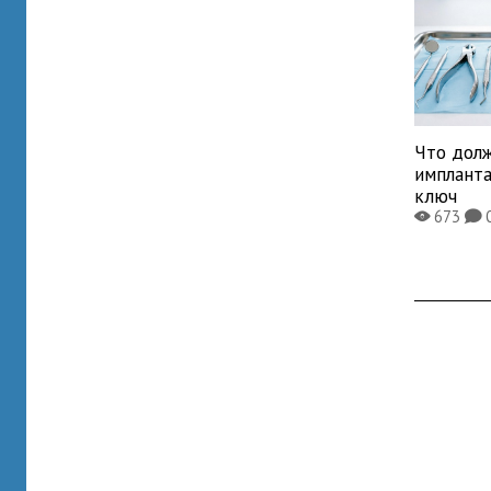
Что дол
имплант
ключ
673
X
K