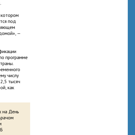
.
и котором
ится под
вляющем
домой», —
фикации
 по программе
траны.
ременного
ему числу
2,5 тысяч
ой, как
х на День
врачом
м
КБ