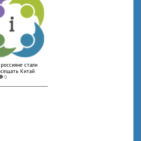
 россияне стали
осещать Китай
0
K