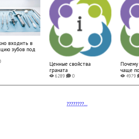
жно входить в
ацию зубов под
0
Ценные свойства
Почему
граната
чаще п
6289
0
4979
X
K
X
????????...