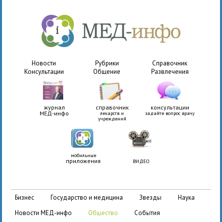
Новости
Рубрики
Справочник
Консультации
Общение
Развлечения
журнал
справочник
консультации
МЕД-инфо
лекарств и
задайте вопрос врачу
учреждений
мобильные
приложения
ВИДЕО
бизнес
государство и медицина
звезды
наука
новости МЕД-инфо
общество
события