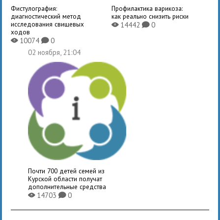
Фистулография:
Профилактика варикоза:
диагностический метод
как реально снизить риски
исследования свищевых
14442
0
X
K
ходов
10074
0
X
K
02 ноября, 21:04
Почти 700 детей семей из
Курской области получат
дополнительные средства
14703
0
X
K