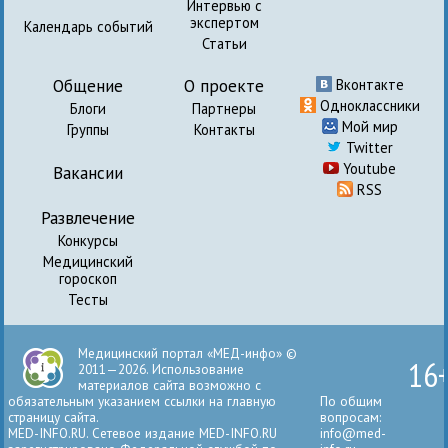
Интервью с
экспертом
Календарь событий
Статьи
Общение
О проекте
Вконтакте
Одноклассники
Блоги
Партнеры
Мой мир
Группы
Контакты
Twitter
Youtube
Вакансии
RSS
Развлечение
Конкурсы
Медицинский
гороскоп
Тесты
Медицинский портал «МЕД-инфо» ©
16
2011—2026. Использование
материалов сайта возможно с
обязательным указанием ссылки на главную
По общим
страницу сайта.
вопросам:
MED-INFO.RU. Сетевое издание MED-INFO.RU
info@med-