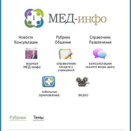
Новости
Рубрики
Справочник
Консультации
Общение
Развлечения
журнал
справочник
консультации
МЕД-инфо
лекарств и
задайте вопрос врачу
учреждений
мобильные
приложения
ВИДЕО
Рубрики
Темы