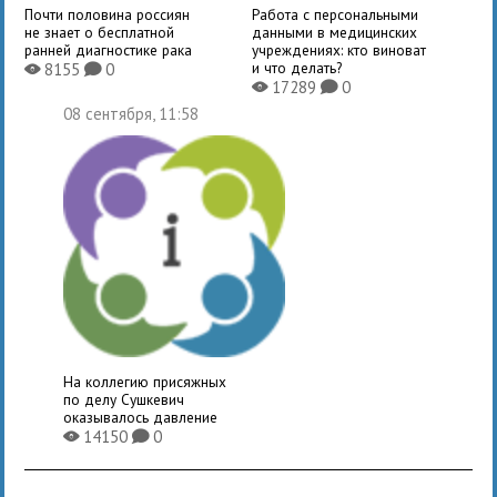
Почти половина россиян
Работа с персональными
не знает о бесплатной
данными в медицинских
ранней диагностике рака
учреждениях: кто виноват
и что делать?
8155
0
X
K
17289
0
X
K
08 сентября, 11:58
На коллегию присяжных
по делу Сушкевич
оказывалось давление
14150
0
X
K