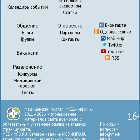
Интервью с
экспертом
Календарь событий
Статьи
Общение
О проекте
Вконтакте
Одноклассники
Блоги
Партнеры
Мой мир
Группы
Контакты
Twitter
Youtube
Вакансии
RSS
Развлечение
Конкурсы
Медицинский
гороскоп
Тесты
Медицинский портал «МЕД-инфо» ©
16
2011—2026. Использование
материалов сайта возможно с
обязательным указанием ссылки на главную
По общим
страницу сайта.
вопросам:
MED-INFO.RU. Сетевое издание MED-INFO.RU
info@med-
зарегистрировано Федеральной службой по
info.ru