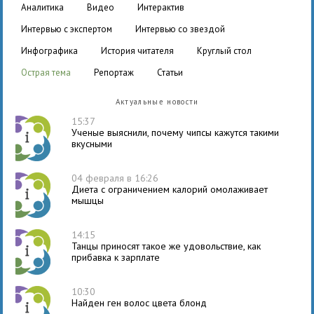
аналитика
видео
интерактив
интервью с экспертом
интервью со звездой
инфографика
история читателя
круглый стол
острая тема
репортаж
статьи
Актуальные новости
15:37
Ученые выяснили, почему чипсы кажутся такими
вкусными
04 февраля в 16:26
Диета с ограничением калорий омолаживает
мышцы
14:15
Танцы приносят такое же удовольствие, как
прибавка к зарплате
10:30
Найден ген волос цвета блонд