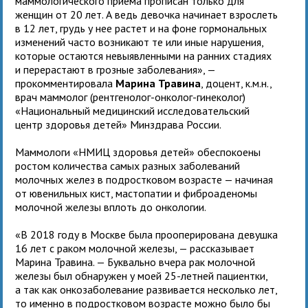
маммологического приема прописан только для
женщин от 20 лет. А ведь девочка начинает взрослеть
в 12 лет, грудь у нее растет и на фоне гормональных
изменений часто возникают те или иные нарушения,
которые остаются невыявленными на ранних стадиях
и перерастают в грозные заболевания», —
прокомментировала
Марина Травина
, доцент, к.м.н.,
врач маммолог (рентгенолог-онколог-гинеколог)
«Национальный медицинский исследовательский
центр здоровья детей» Минздрава России.
Маммологи «НМИЦ здоровья детей» обеспокоены
ростом количества самых разных заболеваний
молочных желез в подростковом возрасте — начиная
от ювенильных кист, мастопатии и фиброаденомы
молочной железы вплоть до онкологии.
«В 2018 году в Москве была прооперирована девушка
16 лет с раком молочной железы, — рассказывает
Марина Травина. — Буквально вчера рак молочной
железы был обнаружен у моей 25-летней пациентки,
а так как онкозаболевание развивается несколько лет,
то именно в подростковом возрасте можно было бы