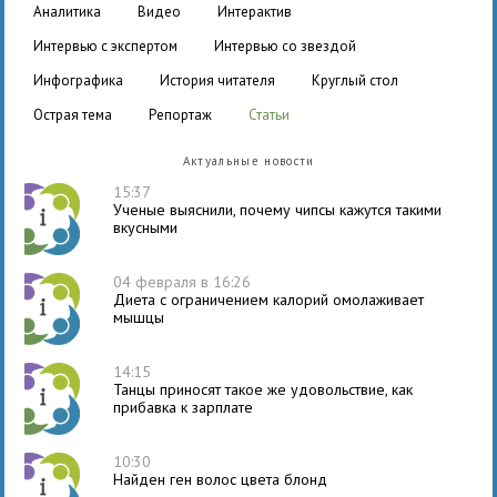
аналитика
видео
интерактив
интервью с экспертом
интервью со звездой
инфографика
история читателя
круглый стол
острая тема
репортаж
статьи
Актуальные новости
15:37
Ученые выяснили, почему чипсы кажутся такими
вкусными
04 февраля в 16:26
Диета с ограничением калорий омолаживает
мышцы
14:15
Танцы приносят такое же удовольствие, как
прибавка к зарплате
10:30
Найден ген волос цвета блонд