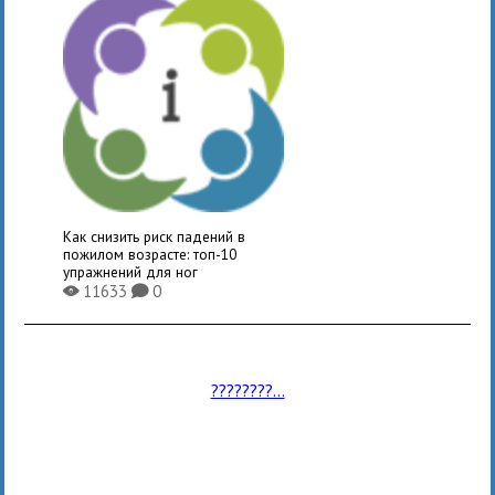
Как снизить риск падений в
пожилом возрасте: топ-10
упражнений для ног
11633
0
X
K
????????...