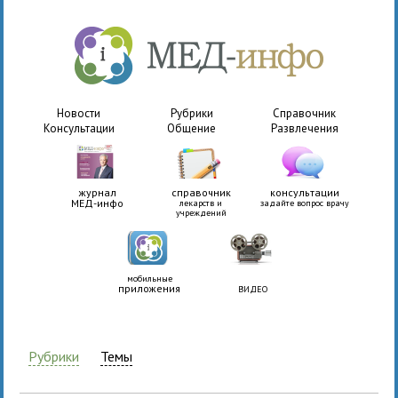
Новости
Рубрики
Справочник
Консультации
Общение
Развлечения
журнал
справочник
консультации
МЕД-инфо
лекарств и
задайте вопрос врачу
учреждений
мобильные
приложения
ВИДЕО
Рубрики
Темы