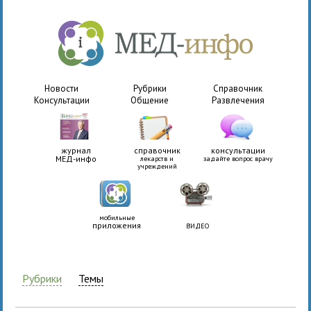
Новости
Рубрики
Справочник
Консультации
Общение
Развлечения
журнал
справочник
консультации
МЕД-инфо
лекарств и
задайте вопрос врачу
учреждений
мобильные
приложения
ВИДЕО
Рубрики
Темы