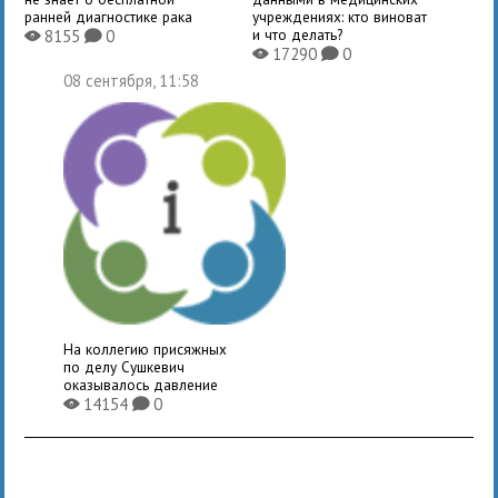
ранней диагностике рака
учреждениях: кто виноват
и что делать?
8155
0
X
K
17290
0
X
K
08 сентября, 11:58
На коллегию присяжных
по делу Сушкевич
оказывалось давление
14154
0
X
K