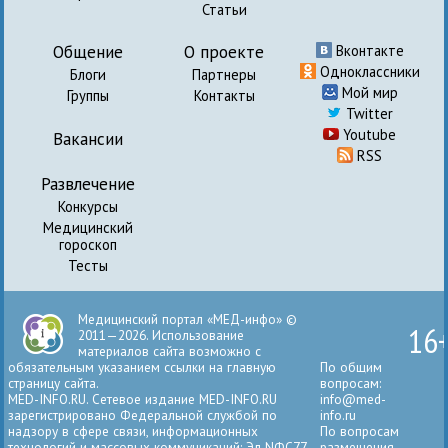
Статьи
Общение
О проекте
Вконтакте
Одноклассники
Блоги
Партнеры
Мой мир
Группы
Контакты
Twitter
Youtube
Вакансии
RSS
Развлечение
Конкурсы
Медицинский
гороскоп
Тесты
Медицинский портал «МЕД-инфо» ©
16
2011—2026. Использование
материалов сайта возможно с
обязательным указанием ссылки на главную
По общим
страницу сайта.
вопросам:
MED-INFO.RU. Сетевое издание MED-INFO.RU
info@med-
зарегистрировано Федеральной службой по
info.ru
надзору в сфере связи, информационных
По вопросам
технологий и массовых коммуникаций: Эл NФС77-
размещения