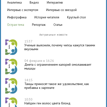
аналитика
видео
интерактив
интервью с экспертом
интервью со звездой
инфографика
история читателя
круглый стол
острая тема
репортаж
статьи
Актуальные новости
15:37
Ученые выяснили, почему чипсы кажутся такими
вкусными
04 февраля в 16:26
Диета с ограничением калорий омолаживает
мышцы
14:15
Танцы приносят такое же удовольствие, как
прибавка к зарплате
10:30
Найден ген волос цвета блонд