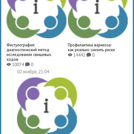
Фистулография:
Профилактика варикоза:
диагностический метод
как реально снизить риски
исследования свищевых
14442
0
X
K
ходов
10074
0
X
K
02 ноября, 21:04