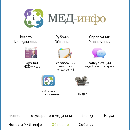
Новости
Рубрики
Справочник
Консультации
Общение
Развлечения
журнал
справочник
консультации
МЕД-инфо
лекарств и
задайте вопрос врачу
учреждений
мобильные
приложения
ВИДЕО
бизнес
государство и медицина
звезды
наука
новости МЕД-инфо
общество
события