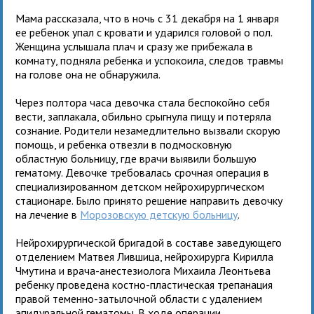
Мама рассказала, что в ночь с 31 декабря на 1 января
ее ребенок упал с кровати и ударился головой о пол.
Женщина услышала плач и сразу же прибежала в
комнату, подняла ребенка и успокоила, следов травмы
на голове она не обнаружила.
Через полтора часа девочка стала беспокойно себя
вести, заплакала, обильно срыгнула пищу и потеряла
сознание. Родители незамедлительно вызвали скорую
помощь, и ребенка отвезли в подмосковную
областную больницу, где врачи выявили большую
гематому. Девочке требовалась срочная операция в
специализированном детском нейрохирургическом
стационаре. Было принято решение направить девочку
на лечение в
Морозовскую детскую больницу
.
Нейрохирургической бригадой в составе заведующего
отделением Матвея Лившица, нейрохирурга Кирилла
Чмутина и врача-анестезиолога Михаила Леонтьева
ребенку проведена костно-пластическая трепанация
правой теменно-затылочной области с удалением
эпидуральной гематомы. В ходе операции