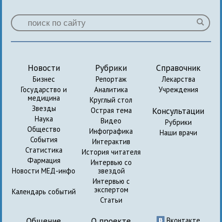
Новости
Рубрики
Справочник
Бизнес
Репортаж
Лекарства
Государство и
Аналитика
Учреждения
медицина
Круглый стол
Звезды
Консультации
Острая тема
Наука
Видео
Рубрики
Общество
Инфографика
Наши врачи
События
Интерактив
Статистика
История читателя
Фармация
Интервью со
Новости МЕД-инфо
звездой
Интервью с
экспертом
Календарь событий
Статьи
Общение
О проекте
Вконтакте