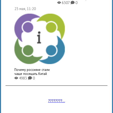
6307
0
X
K
23 мая, 11:20
Почему россияне стали
чаще посещать Китай
4983
0
X
K
????????...