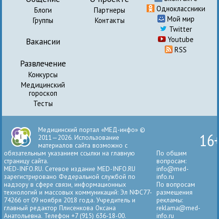
Одноклассники
Блоги
Партнеры
Мой мир
Группы
Контакты
Twitter
Youtube
Вакансии
RSS
Развлечение
Конкурсы
Медицинский
гороскоп
Тесты
Медицинский портал «МЕД-инфо» ©
16
2011—2026. Использование
материалов сайта возможно с
обязательным указанием ссылки на главную
По общим
страницу сайта.
вопросам:
MED-INFO.RU. Сетевое издание MED-INFO.RU
info@med-
зарегистрировано Федеральной службой по
info.ru
надзору в сфере связи, информационных
По вопросам
технологий и массовых коммуникаций: Эл NФС77-
размещения
74266 от 09 ноября 2018 года. Учредитель и
рекламы:
главный редактор Плисенкова Оксана
reklama@med-
Анатольевна. Телефон +7 (915) 636-18-00.
info.ru