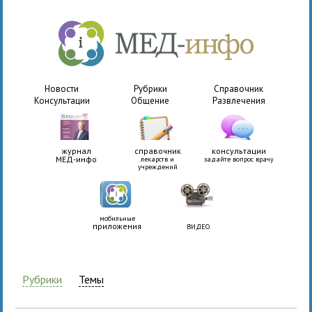
Новости
Рубрики
Справочник
Консультации
Общение
Развлечения
журнал
справочник
консультации
МЕД-инфо
лекарств и
задайте вопрос врачу
учреждений
мобильные
приложения
ВИДЕО
Рубрики
Темы