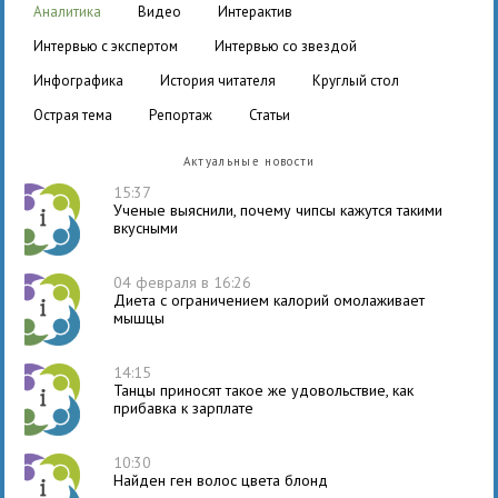
аналитика
видео
интерактив
интервью с экспертом
интервью со звездой
инфографика
история читателя
круглый стол
острая тема
репортаж
статьи
Актуальные новости
15:37
Ученые выяснили, почему чипсы кажутся такими
вкусными
04 февраля в 16:26
Диета с ограничением калорий омолаживает
мышцы
14:15
Танцы приносят такое же удовольствие, как
прибавка к зарплате
10:30
Найден ген волос цвета блонд