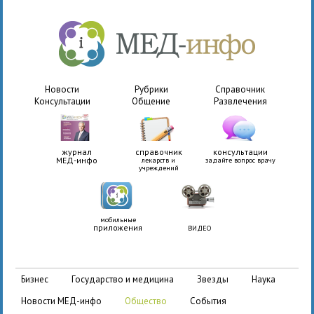
Новости
Рубрики
Справочник
Консультации
Общение
Развлечения
журнал
справочник
консультации
МЕД-инфо
лекарств и
задайте вопрос врачу
учреждений
мобильные
приложения
ВИДЕО
бизнес
государство и медицина
звезды
наука
новости МЕД-инфо
общество
события