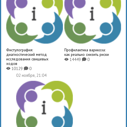
Фистулография:
Профилактика варикоза:
диагностический метод
как реально снизить риски
исследования свищевых
14449
0
X
K
ходов
10129
0
X
K
02 ноября, 21:04