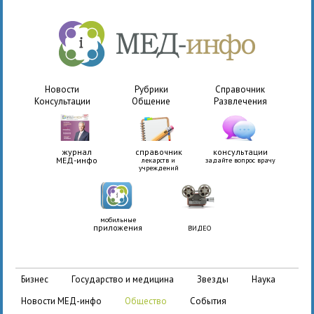
Новости
Рубрики
Справочник
Консультации
Общение
Развлечения
журнал
справочник
консультации
МЕД-инфо
лекарств и
задайте вопрос врачу
учреждений
мобильные
приложения
ВИДЕО
бизнес
государство и медицина
звезды
наука
новости МЕД-инфо
общество
события