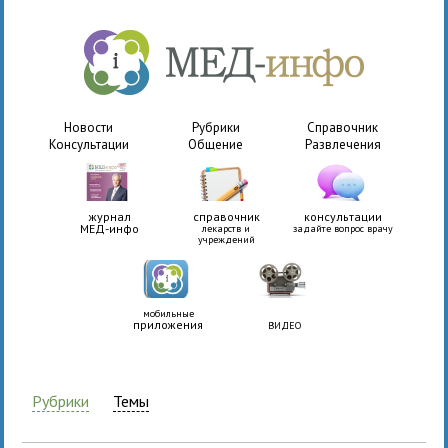
Новости
Рубрики
Справочник
Консультации
Общение
Развлечения
журнал
справочник
консультации
МЕД-инфо
лекарств и
задайте вопрос врачу
учреждений
мобильные
приложения
ВИДЕО
Рубрики
Темы