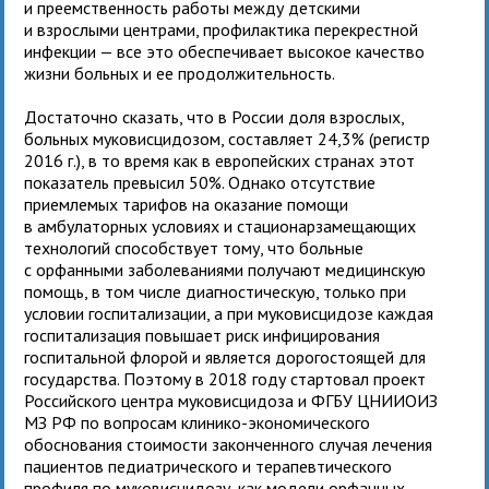
и преемственность работы между детскими
и взрослыми центрами, профилактика перекрестной
инфекции — все это обеспечивает высокое качество
жизни больных и ее продолжительность.
Достаточно сказать, что в России доля взрослых,
больных муковисцидозом, составляет 24,3% (регистр
2016 г.), в то время как в европейских странах этот
показатель превысил 50%. Однако отсутствие
приемлемых тарифов на оказание помощи
в амбулаторных условиях и стационарзамещающих
технологий способствует тому, что больные
с орфанными заболеваниями получают медицинскую
помощь, в том числе диагностическую, только при
условии госпитализации, а при муковисцидозе каждая
госпитализация повышает риск инфицирования
госпитальной флорой и является дорогостоящей для
государства. Поэтому в 2018 году стартовал проект
Российского центра муковисцидоза и ФГБУ ЦНИИОИЗ
МЗ РФ по вопросам клинико-экономического
обоснования стоимости законченного случая лечения
пациентов педиатрического и терапевтического
профиля по муковисцидозу, как модели орфанных