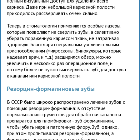
полный визуальный доступ для удаления всего
кариеса. Даже при небольшой кариозной полости
приходилось рассверливать очень сильно.
Теперь в стоматологии применяются особые лазеры,
которые позволяют не сверлить зубы, а селективно
убирать пораженную кариесом ткань, не затрагивая
здоровую. Благодаря специальным увеличительным
приспособлениям (микроскопы, бинокуляры, которые
надевает врач, и т.д.) расширился обзор, можно
увеличить в несколько раз операционное поле, и
потому более не нужно высверливать зуб для доступа
к каналам или кариозной полости.
Резорцин-формалиновые зубы
В СССР было широко распространено лечение зубов с
помощью резорцин-формалина: в отсутствие
нормальных инструментов для обработки каналов и
препаратов для пломбировки - зуб формалинили,
чтобы убить нерв и патогенную флору. Зуб, однако,
при этом пропитывался резорцин-формалином, а
формалин – канцероген, т.е. способствует