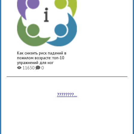
Как снизить риск падений в
пожилом возрасте: топ-10
упражнений для ног
11630
0
X
K
????????...