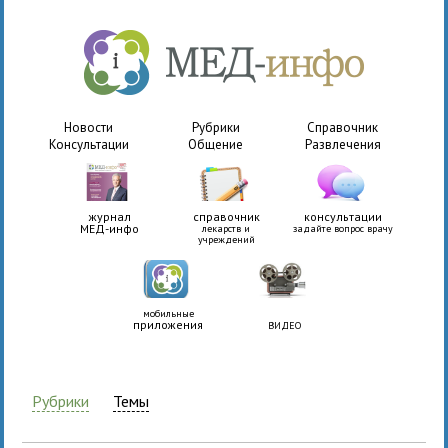
Новости
Рубрики
Справочник
Консультации
Общение
Развлечения
журнал
справочник
консультации
МЕД-инфо
лекарств и
задайте вопрос врачу
учреждений
мобильные
приложения
ВИДЕО
Рубрики
Темы