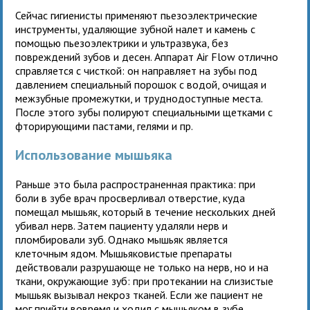
Сейчас гигиенисты применяют пьезоэлектрические
инструменты, удаляющие зубной налет и камень с
помощью пьезоэлектрики и ультразвука, без
повреждений зубов и десен. Аппарат Air Flow отлично
справляется с чисткой: он направляет на зубы под
давлением специальный порошок с водой, очищая и
межзубные промежутки, и труднодоступные места.
После этого зубы полируют специальными щетками с
фторирующими пастами, гелями и пр.
Использование мышьяка
Раньше это была распространенная практика: при
боли в зубе врач просверливал отверстие, куда
помещал мышьяк, который в течение нескольких дней
убивал нерв. Затем пациенту удаляли нерв и
пломбировали зуб. Однако мышьяк является
клеточным ядом. Мышьяковистые препараты
действовали разрушающе не только на нерв, но и на
ткани, окружающие зуб: при протекании на слизистые
мышьяк вызывал некроз тканей. Если же пациент не
мог прийти вовремя и ходил с мышьяком в зубе