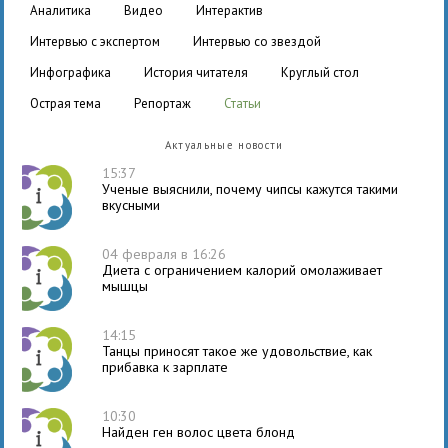
аналитика
видео
интерактив
интервью с экспертом
интервью со звездой
инфографика
история читателя
круглый стол
острая тема
репортаж
статьи
Актуальные новости
15:37
Ученые выяснили, почему чипсы кажутся такими
вкусными
04 февраля в 16:26
Диета с ограничением калорий омолаживает
мышцы
14:15
Танцы приносят такое же удовольствие, как
прибавка к зарплате
10:30
Найден ген волос цвета блонд