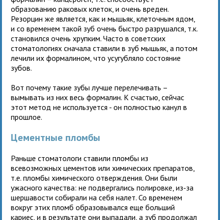
образованию раковых клеток, и очень вреден.
Резорцин же является, как и мышьяк, клеточным ядом,
и со временем такой зуб очень быстро разрушался, т.к.
становился очень хрупким. Часто в советских
стоматологиях сначала ставили в зуб мышьяк, а потом
лечили их формалином, что усугубляло состояние
зубов.
Вот почему такие зубы лучше перелечивать –
вымывать из них весь формалин. К счастью, сейчас
этот метод не используется - он полностью канул в
прошлое.
Цементные пломбы
Раньше стоматологи ставили пломбы из
всевозможных цементов или химических препаратов,
т.е. пломбы химического отверждения. Они были
ужасного качества: не подвергались полировке, из-за
шершавости собирали на себя налет. Со временем
вокруг этих пломб образовывался еще больший
кариес, и в результате они выпадали, а зуб продолжал