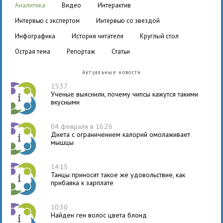
аналитика
видео
интерактив
интервью с экспертом
интервью со звездой
инфографика
история читателя
круглый стол
острая тема
репортаж
статьи
Актуальные новости
15:37
Ученые выяснили, почему чипсы кажутся такими
вкусными
04 февраля в 16:26
Диета с ограничением калорий омолаживает
мышцы
14:15
Танцы приносят такое же удовольствие, как
прибавка к зарплате
10:30
Найден ген волос цвета блонд