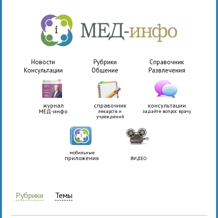
Новости
Рубрики
Справочник
Консультации
Общение
Развлечения
журнал
справочник
консультации
МЕД-инфо
лекарств и
задайте вопрос врачу
учреждений
мобильные
приложения
ВИДЕО
Рубрики
Темы