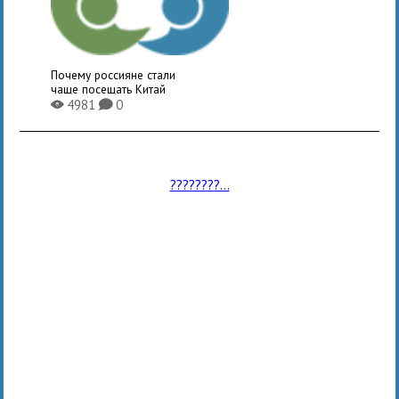
Почему россияне стали
чаще посещать Китай
4981
0
X
K
????????...