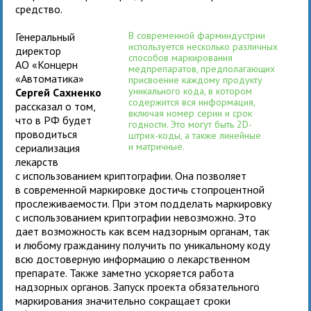
средство.
В современной фарминдустрии
Генеральный
используется несколько различных
директор
способов маркирования
АО «Концерн
медпрепаратов, предполагающих
«Автоматика»
присвоение каждому продукту
уникального кода, в котором
Сергей Сахненко
содержится вся информация,
рассказал о том,
включая номер серии и срок
что в РФ будет
годности. Это могут быть 2D-
проводиться
штрих-коды, а также линейные
и матричные.
сериализация
лекарств
с использованием криптографии. Она позволяет
в современной маркировке достичь стопроцентной
прослеживаемости. При этом подделать маркировку
с использованием криптографии невозможно. Это
дает возможность как всем надзорным органам, так
и любому гражданину получить по уникальному коду
всю достоверную информацию о лекарственном
препарате. Также заметно ускоряется работа
надзорных органов. Запуск проекта обязательного
маркирования значительно сокращает сроки