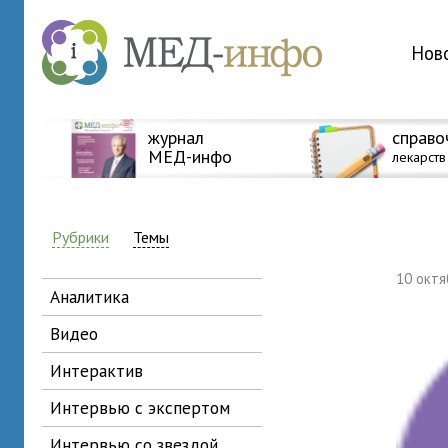
Нов
журнал
справо
МЕД-инфо
лекарств
Рубрики
Темы
10 окт
аналитика
видео
интерактив
интервью с экспертом
интервью со звездой