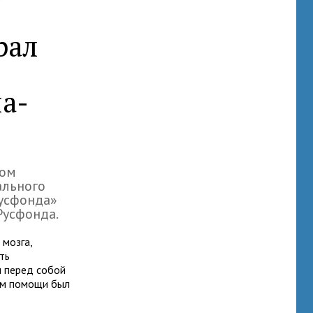
рал
а-
вом
ального
Русфонда»
Русфонда.
 мозга,
ть
л перед собой
ом помощи был