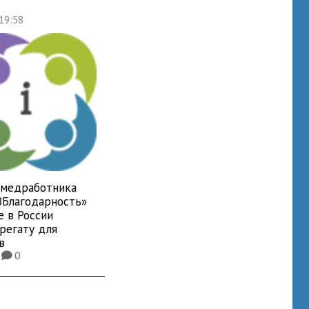
 19:58
 медработника
ВБлагодарность»
е в России
регату для
в
9
0
K