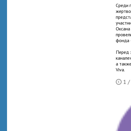
Среди 
жертво
предст
участн
Оксана
провел
фонда 
Перед 
канале
а такж
Viva.
1
/
Ò