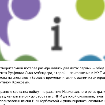
отворительной лотерее разыгрывались два лота: первый — обед
ента Русфонда Льва Амбиндера, второй — приглашение в МХТ 
ехова на спектакль «Веселые времена» и ужин с одним из актеро
нтином Крюковым.
бранные средства пойдут на развитие Национального регистра.
азад начали вплотную работать с НИИ детской онкологии, гема
сплантологии имени Р. М. Горбачевой и финансировать создание