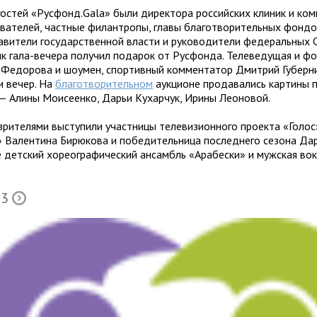
гостей «Русфонд.Gala» были директора российских клиник и ком
вателей, частные филантропы, главы благотворительных фондо
авители государственной власти и руководители федеральных
ик гала-вечера получил подарок от Русфонда. Телеведущая и ф
 Федорова и шоумен, спортивный комментатор Дмитрий Губерн
и вечер. На
благотворительном
аукционе продавались картины 
— Алины Моисеенко, Дарьи Кухарчук, Ирины Леоновой.
зрителями выступили участницы телевизионного проекта «Голос
» Валентина Бирюкова и победительница последнего сезона Дар
е детский хореографический ансамбль «Арабески» и мужская вок
 3
Õ