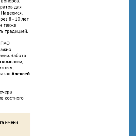
 доноров.
аратов для
. Надеемся,
ерез 8–10 лет
Он также
ь традицией.
 СПАО
важно
ании. Забота
й компании,
згляд,
казал
Алексей
вечера
ов костного
га имени