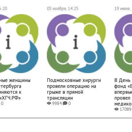
6:20
05 ноября, 14:25
19 июня,
ные женщины
Подмосковные хирурги
В День
етербурга
провели операцию на
фонд «
иняются к
грыже в прямой
впервы
 «ХГЧ.РФ»
трансляции
провел 
медико
0
9984
0
X
K
1708
X