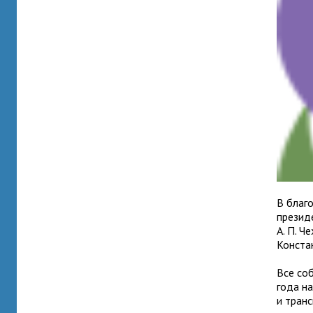
В благ
презид
А. П. Ч
Конста
Все со
года н
и тран