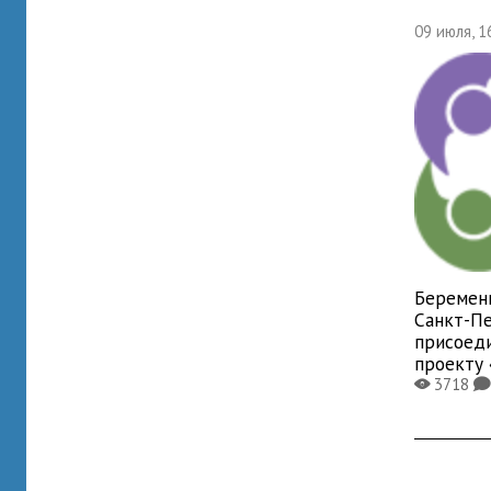
09 июля, 1
Беремен
Санкт-П
присоед
проекту
3718
X
K