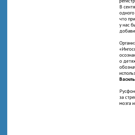
регист
В сент
одного 
что пр
у нас 
добави
Органи
«Ингос
осозна
о детя
обозна
исполь
Василь
Русфон
за стр
мозга 