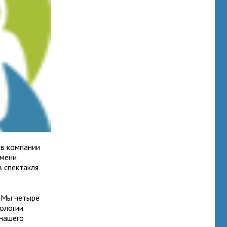
 в компании
имени
в спектакля
 «Мы четыре
тологии
 нашего