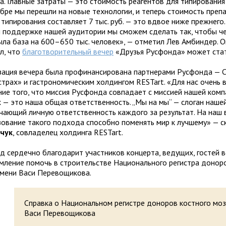
ра. Главные затраты — это стоимость реагентов для типирования
ябре мы перешли на новые технологии, и теперь стоимость преп
типирования составляет 7 тыс. руб. — это вдвое ниже прежнего
и поддержке нашей аудитории мы сможем сделать так, чтобы ч
была база на 600–650 тыс. человек», — отметил Лев Амбиндер. 
л, что
благотворительный вечер
«Друзья Русфонда» может стат
зация вечера была профинансирована партнерами Русфонда —
страх» и гастрономическим холдингом RESTart. «Для нас очень 
ние того, что миссия Русфонда совпадает с миссией нашей комп
х — это наша общая ответственность. „Мы на мы“ — слоган наше
чающий личную ответственность каждого за результат. На наш в
зование такого подхода способно поменять мир к лучшему» — с
чук
, совладелец холдинга RESTart.
д сердечно благодарит участников концерта, ведущих, гостей 
емление помочь в строительстве Национального регистра донор
имени Васи Перевощикова.
Справка о Национальном регистре доноров костного моз
Васи Перевощикова