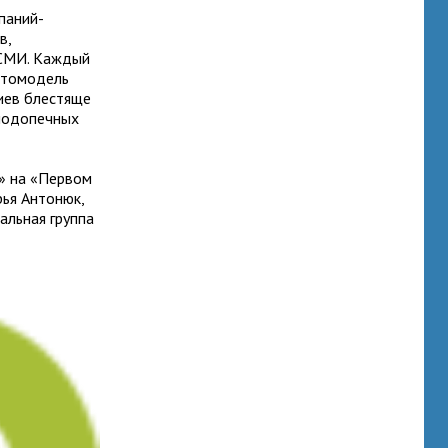
паний-
в,
 СМИ. Каждый
отомодель
иев блестяще
подопечных
» на «Первом
ья Антонюк,
альная группа