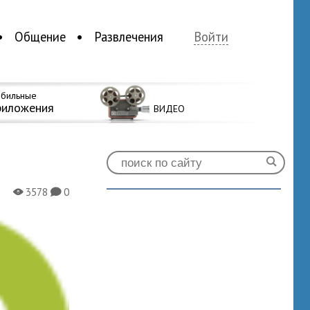
Общение
Развлечения
Войти
бильные
риложения
ВИДЕО
3578
0
X
K