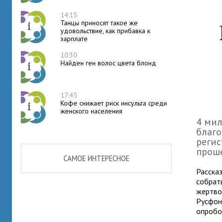
14:15
Танцы приносят такое же
удовольствие, как прибавка к
зарплате
10:30
Найден ген волос цвета блонд
17:45
Кофе снижает риск инсульта среди
женского населения
4 мил
благо
регис
проше
САМОЕ ИНТЕРЕСНОЕ
Расска
собрат
жертво
Русфон
опробо