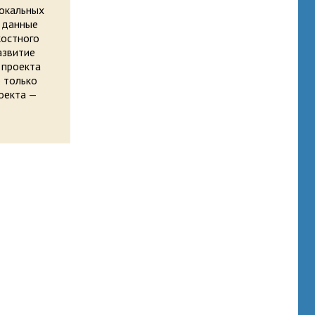
локальных
т данные
костного
азвитие
 проекта
о только
оекта —