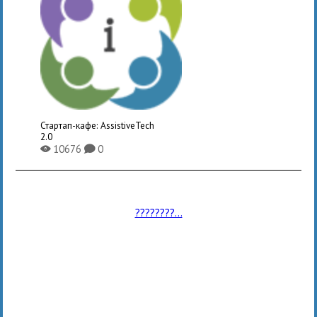
Стартап-кафе: AssistiveTech
2.0
10676
0
X
K
????????...