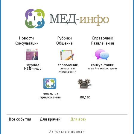
Новости
Рубрики
Справочник
Консультации
Общение
Развлечения
журнал
справочник
консультации
МЕД-инфо
лекарств и
задайте вопрос врачу
учреждений
мобильные
приложения
ВИДЕО
все события
для врачей
для всех
Актуальные новости