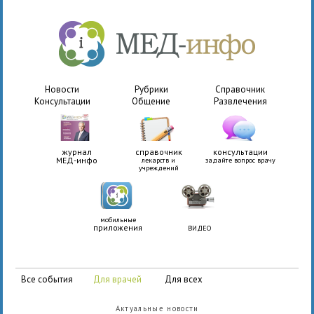
Новости
Рубрики
Справочник
Консультации
Общение
Развлечения
журнал
справочник
консультации
МЕД-инфо
лекарств и
задайте вопрос врачу
учреждений
мобильные
приложения
ВИДЕО
все события
для врачей
для всех
Актуальные новости