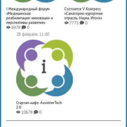
I Международный форум
Состоится V Конгресс
«Медицинская
«Санаторно-курортная
реабилитация: инновации и
отрасль. Наука. Итоги»
перспективы развития»
7775
0
X
K
6978
0
X
K
28 февраля, 11:00
Стартап-кафе: AssistiveTech
2.0
10678
0
X
K