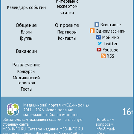
Интервью с
экспертом
Календарь событий
Статьи
Общение
О проекте
Вконтакте
Одноклассники
Блоги
Партнеры
Мой мир
Группы
Контакты
Twitter
Youtube
Вакансии
RSS
Развлечение
Конкурсы
Медицинский
гороскоп
Тесты
Медицинский портал «МЕД-инфо» ©
16
2011—2026. Использование
материалов сайта возможно с
обязательным указанием ссылки на главную
По общим
страницу сайта.
вопросам:
MED-INFO.RU. Сетевое издание MED-INFO.RU
info@med-
зарегистрировано Федеральной службой по
info.ru