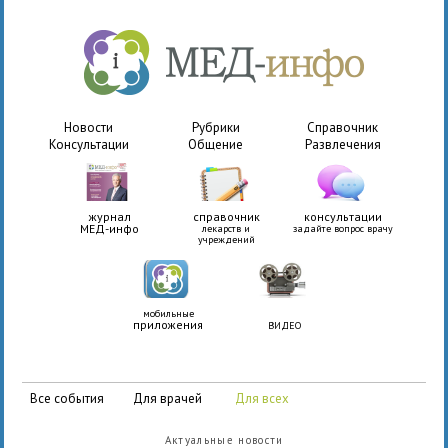
Новости
Рубрики
Справочник
Консультации
Общение
Развлечения
журнал
справочник
консультации
МЕД-инфо
лекарств и
задайте вопрос врачу
учреждений
мобильные
приложения
ВИДЕО
все события
для врачей
для всех
Актуальные новости