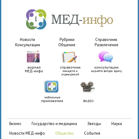
Новости
Рубрики
Справочник
Консультации
Общение
Развлечения
журнал
справочник
консультации
МЕД-инфо
лекарств и
задайте вопрос врачу
учреждений
мобильные
приложения
ВИДЕО
бизнес
государство и медицина
звезды
наука
новости МЕД-инфо
общество
события