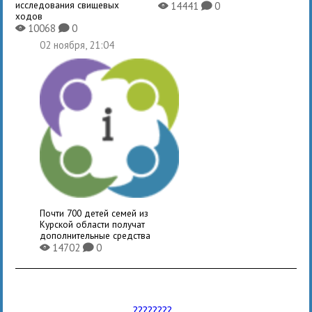
исследования свищевых
14441
0
X
K
ходов
10068
0
X
K
02 ноября, 21:04
Почти 700 детей семей из
Курской области получат
дополнительные средства
14702
0
X
K
????????...