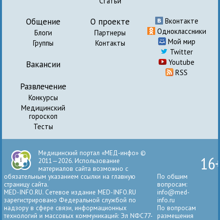
Статьи
Общение
О проекте
Вконтакте
Одноклассники
Блоги
Партнеры
Мой мир
Группы
Контакты
Twitter
Youtube
Вакансии
RSS
Развлечение
Конкурсы
Медицинский
гороскоп
Тесты
Медицинский портал «МЕД-инфо» ©
16
2011—2026. Использование
материалов сайта возможно с
обязательным указанием ссылки на главную
По общим
страницу сайта.
вопросам:
MED-INFO.RU. Сетевое издание MED-INFO.RU
info@med-
зарегистрировано Федеральной службой по
info.ru
надзору в сфере связи, информационных
По вопросам
технологий и массовых коммуникаций: Эл NФС77-
размещения