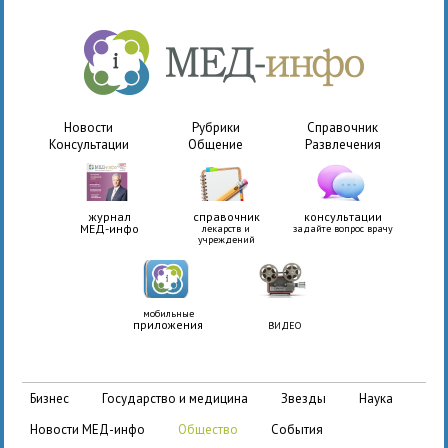
Новости
Рубрики
Справочник
Консультации
Общение
Развлечения
журнал
справочник
консультации
МЕД-инфо
лекарств и
задайте вопрос врачу
учреждений
мобильные
приложения
ВИДЕО
бизнес
государство и медицина
звезды
наука
новости МЕД-инфо
общество
события