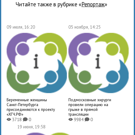
Читайте также в рубрике «
Репортаж
»
09 июля, 16:20
05 ноября, 14:25
Беременные женщины
Подмосковные хирурги
Санкт-Петербурга
провели операцию на
присоединяются к проекту
грыже в прямой
«ХГЧ.РФ»
трансляции
3718
0
9984
0
X
K
X
K
19 июня, 19:58