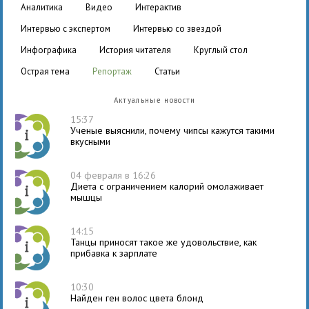
аналитика
видео
интерактив
интервью с экспертом
интервью со звездой
инфографика
история читателя
круглый стол
острая тема
репортаж
статьи
Актуальные новости
15:37
Ученые выяснили, почему чипсы кажутся такими
вкусными
04 февраля в 16:26
Диета с ограничением калорий омолаживает
мышцы
14:15
Танцы приносят такое же удовольствие, как
прибавка к зарплате
10:30
Найден ген волос цвета блонд