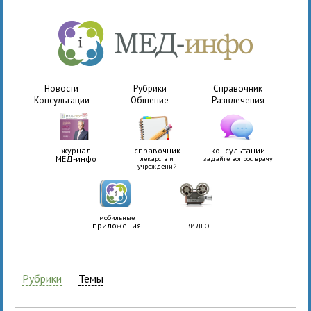
Новости
Рубрики
Справочник
Консультации
Общение
Развлечения
журнал
справочник
консультации
МЕД-инфо
лекарств и
задайте вопрос врачу
учреждений
мобильные
приложения
ВИДЕО
Рубрики
Темы