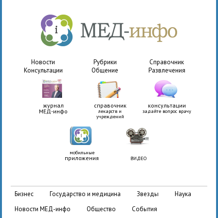
Новости
Рубрики
Справочник
Консультации
Общение
Развлечения
журнал
справочник
консультации
МЕД-инфо
лекарств и
задайте вопрос врачу
учреждений
мобильные
приложения
ВИДЕО
бизнес
государство и медицина
звезды
наука
новости МЕД-инфо
общество
события