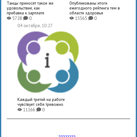
Танцы приносят такое же
Опубликованы итоги
удовольствие, как
ежегодного рейтинга тем в
прибавка к зарплате
области здоровья
5728
0
15565
0
X
K
X
K
04 октября, 10:27
Каждый третий на работе
чувствует себя тревожно
11166
0
X
K
????????...