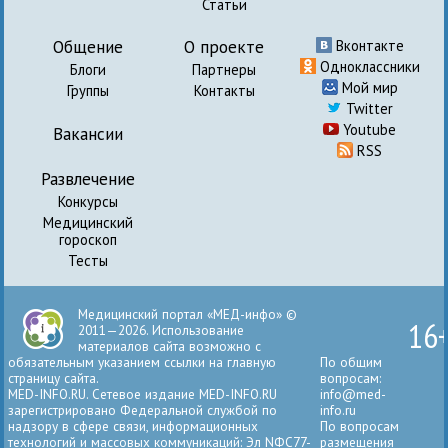
Статьи
Общение
О проекте
Вконтакте
Одноклассники
Блоги
Партнеры
Мой мир
Группы
Контакты
Twitter
Youtube
Вакансии
RSS
Развлечение
Конкурсы
Медицинский
гороскоп
Тесты
Медицинский портал «МЕД-инфо» ©
16
2011—2026. Использование
материалов сайта возможно с
обязательным указанием ссылки на главную
По общим
страницу сайта.
вопросам:
MED-INFO.RU. Сетевое издание MED-INFO.RU
info@med-
зарегистрировано Федеральной службой по
info.ru
надзору в сфере связи, информационных
По вопросам
технологий и массовых коммуникаций: Эл NФС77-
размещения