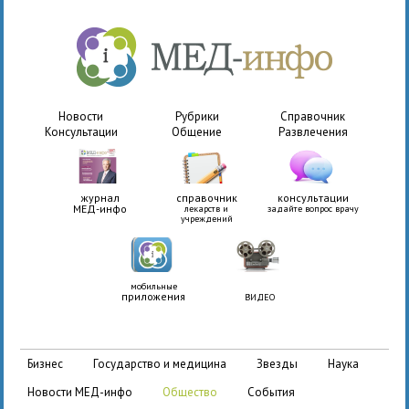
Новости
Рубрики
Справочник
Консультации
Общение
Развлечения
журнал
справочник
консультации
МЕД-инфо
лекарств и
задайте вопрос врачу
учреждений
мобильные
приложения
ВИДЕО
бизнес
государство и медицина
звезды
наука
новости МЕД-инфо
общество
события