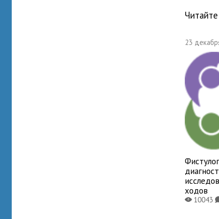
Читайте
23 декабря
Фистулог
диагнос
исследо
ходов
10043
X