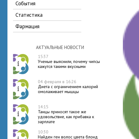
события
статистика
фармация
АКТУАЛЬНЫЕ НОВОСТИ
15:37
Ученые выяснили, почему чипсы
кажутся такими вкусными
04 февраля в 16:26
Диета с ограничением калорий
омолаживает мышцы
14:15
Танцы приносят такое же
удовольствие, как прибавка к
зарплате
10:30
Найден ген волос цвета блонд