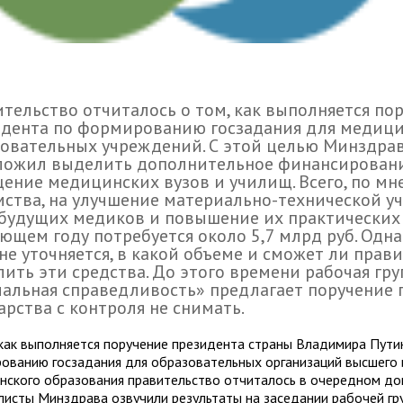
тельство отчиталось о том, как выполняется по
идента по формированию госзадания для медиц
овательных учреждений. С этой целью Минздра
ложил выделить дополнительное финансировани
ение медицинских вузов и училищ. Всего, по м
ства, на улучшение материально-технической у
будущих медиков и повышение их практических
ющем году потребуется около 5,7 млрд руб. Одн
не уточняется, в какой объеме и сможет ли прав
ить эти средства. До этого времени рабочая гр
альная справедливость» предлагает поручение 
арства с контроля не снимать.
 как выполняется поручение президента страны Владимира Пути
ованию госзадания для образовательных организаций высшего 
нского образования правительство отчиталось в очередном до
листы Минздрава озвучили результаты на заседании рабочей гр