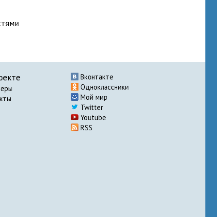
стями
оекте
Вконтакте
Одноклассники
неры
Мой мир
акты
Twitter
Youtube
RSS