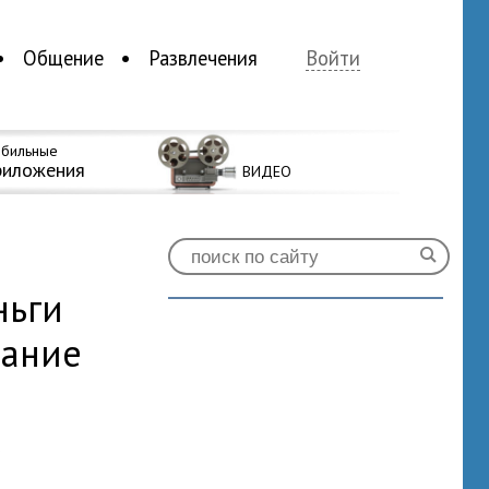
Общение
Развлечения
Войти
бильные
риложения
ВИДЕО
ньги
вание
0