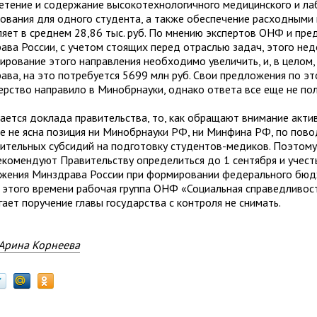
етение и содержание высокотехнологичного медицинского и л
ования для одного студента, а также обеспечение расходными
ляет в среднем 28,86 тыс. руб. По мнению экспертов ОНФ и пре
ава России, с учетом стоящих перед отраслью задач, этого нед
ирование этого направления необходимо увеличить, и, в целом,
ава, на это потребуется 5699 млн руб. Свои предложения по эт
ерство направило в Минобрнауки, однако ответа все еще не пол
сается доклада правительства, то, как обращают внимание акти
е не ясна позиция ни Минобрнауки РФ, ни Минфина РФ, по пово
ительных субсидий на подготовку студентов-медиков. Поэтому
комендуют Правительству определиться до 1 сентября и учест
жения Минздрава России при формировании федерального бюд
о этого времени рабочая группа ОНФ «Социальная справедливос
ает поручение главы государства с контроля не снимать.
Арина Корнеева