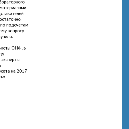
абораторного
 материалами
дставителей
остаточно.
 по подсчетам
ому вопросу
учило.
висты ОНФ, в
ду
 эксперты
ь
жета на 2017
ть»