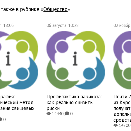
 также в рубрике «
общество
»
, 18:06
06 августа, 10:28
02 ноябр
рафия:
Профилактика варикоза:
Почти 
тический метод
как реально снизить
из Курс
вания свищевых
риски
получат
дополн
14440
0
X
K
средст
0
K
1470
X