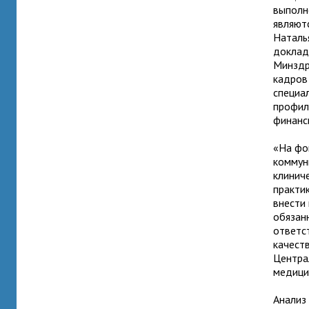
выполн
являют
Наталь
доклад
Минздр
кадров
специа
профил
финанс
«На фо
коммун
клинич
практи
внести
обязан
ответс
качест
Центра
медици
Анализ