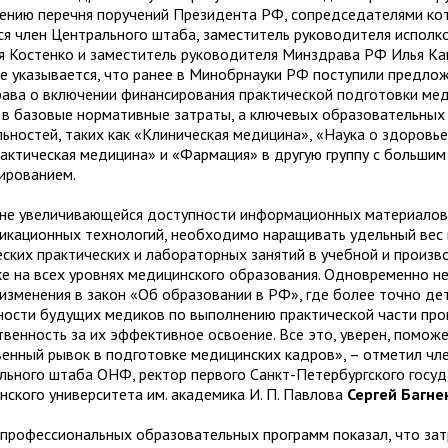
ению перечня поручений Президента РФ, сопредседателями ко
ся член Центрального штаба, заместитель руководителя испол
я Костенко и заместитель руководителя Минздрава РФ Илья Каг
е указывается, что ранее в Минобрнауки РФ поступили предло
ава о включении финансирования практической подготовки ме
 в базовые нормативные затраты, а ключевых образовательных
льностей, таких как «Клиническая медицина», «Наука о здоровье
актическая медицина» и «Фармация» в другую группу с большим
ированием.
не увеличивающейся доступности информационных материалов 
икационных технологий, необходимо наращивать удельный вес
еских практических и лабораторных занятий в учебной и произ
ке на всех уровнях медицинского образования. Одновременно 
 изменения в закон «Об образовании в РФ», где более точно де
ности будущих медиков по выполнению практической части про
твенность за их эффективное освоение. Все это, уверен, помож
венный рывок в подготовке медицинских кадров», – отметил чл
льного штаба ОНФ, ректор первого Санкт-Петербургского госу
нского университета им. академика И. П. Павлова
Сергей Багне
 профессиональных образовательных программ показал, что зат