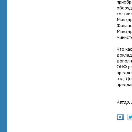
приобр
оборуд
состав
Минздр
Финанс
Минздр
минист
Что ка
доклад
дополн
ОНФ ре
предло
год. Д
предлаг
Автор: