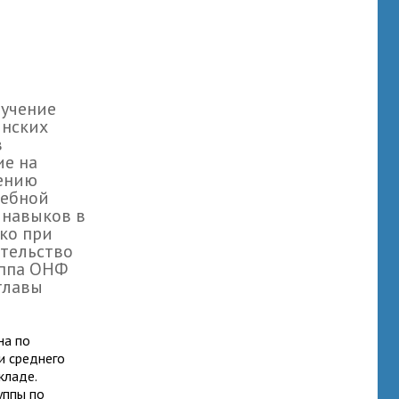
ручение
инских
в
е на
нению
чебной
 навыков в
ако при
ительство
уппа ОНФ
главы
на по
и среднего
кладе.
уппы по