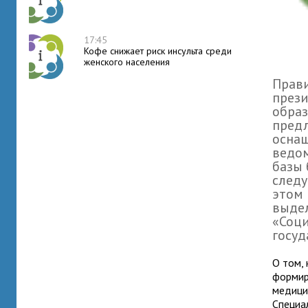
17:45
Кофе снижает риск инсульта среди
женского населения
Прави
през
образ
пред
оснащ
ведом
базы 
следу
этом 
выдел
«Соци
госуд
О том,
формир
медици
Специа