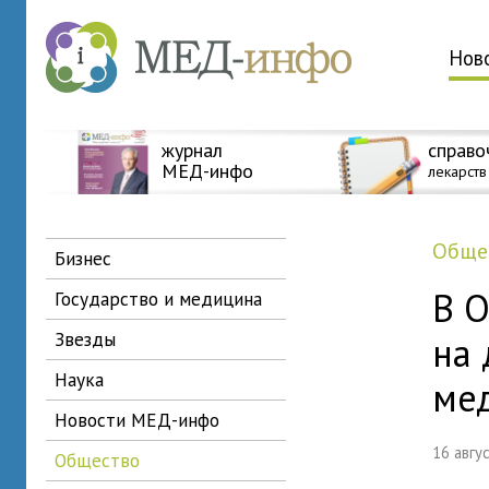
Нов
журнал
справо
МЕД-инфо
лекарств
общ
бизнес
В 
государство и медицина
звезды
на
наука
ме
новости МЕД-инфо
16 авг
общество