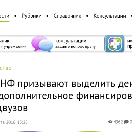
ости
Рубрики
Справочник
Консультации
чник
консультации
мо
п
 и учреждений
задайте вопрос врачу
ество
ОНФ призывают выделить де
 дополнительное финансиро
двузов
4962
уста 2016, 15:26
X
K