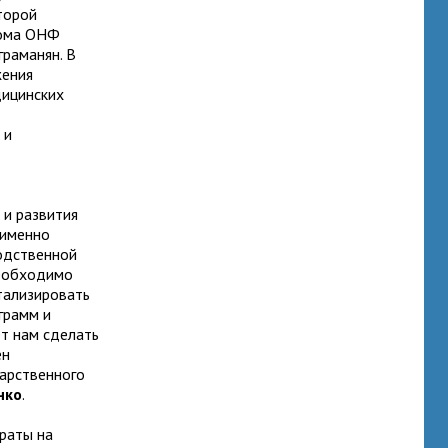
торой
кома ОНФ
раманян. В
жения
дицинских
 и
и развития
 именно
водственной
необходимо
тализировать
грамм и
ет нам сделать
ен
дарственного
нко
.
раты на