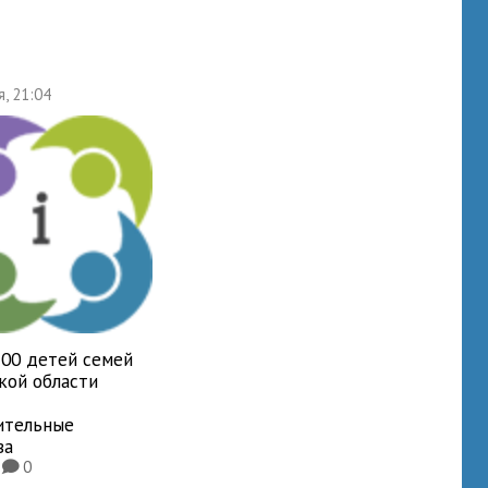
я, 21:04
700 детей семей
кой области
ительные
ва
0
0
K