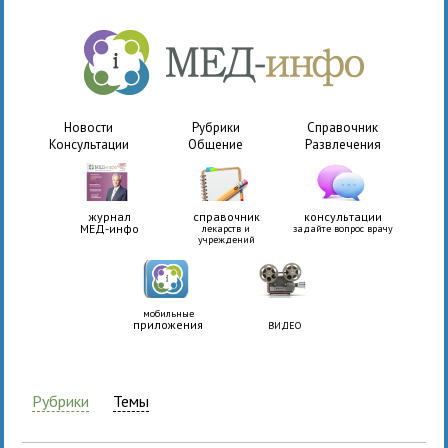
Новости
Рубрики
Справочник
Консультации
Общение
Развлечения
журнал
справочник
консультации
МЕД-инфо
лекарств и
задайте вопрос врачу
учреждений
мобильные
приложения
ВИДЕО
Рубрики
Темы