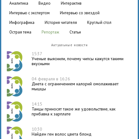
аналитика
видео
интерактив
интервью с экспертом
интервью со звездой
инфографика
история читателя
круглый стол
острая тема
репортаж
статьи
Актуальные новости
15:37
Ученые выяснили, почему чипсы кажутся такими
вкусными
04 февраля в 16:26
Диета с ограничением калорий омолаживает
мышцы
14:15
Танцы приносят такое же удовольствие, как
прибавка к зарплате
10:30
Найден ген волос цвета блонд