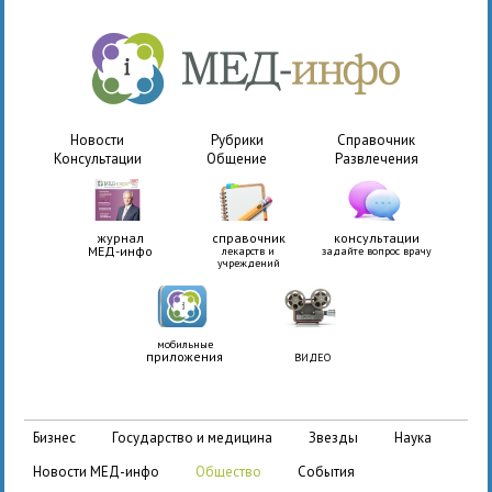
Новости
Рубрики
Справочник
Консультации
Общение
Развлечения
журнал
справочник
консультации
МЕД-инфо
лекарств и
задайте вопрос врачу
учреждений
мобильные
приложения
ВИДЕО
бизнес
государство и медицина
звезды
наука
новости МЕД-инфо
общество
события