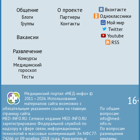
Общение
О проекте
Вконтакте
Одноклассники
Блоги
Партнеры
Мой мир
Группы
Контакты
Twitter
Youtube
Вакансии
RSS
Развлечение
Конкурсы
Медицинский
гороскоп
Тесты
Медицинский портал «МЕД-инфо» ©
16
2011—2026. Использование
материалов сайта возможно с
обязательным указанием ссылки на главную
По общим
страницу сайта.
вопросам:
MED-INFO.RU. Сетевое издание MED-INFO.RU
info@med-
зарегистрировано Федеральной службой по
info.ru
надзору в сфере связи, информационных
По вопросам
технологий и массовых коммуникаций: Эл NФС77-
размещения
74266 от 09 ноября 2018 года. Учредитель и
рекламы: