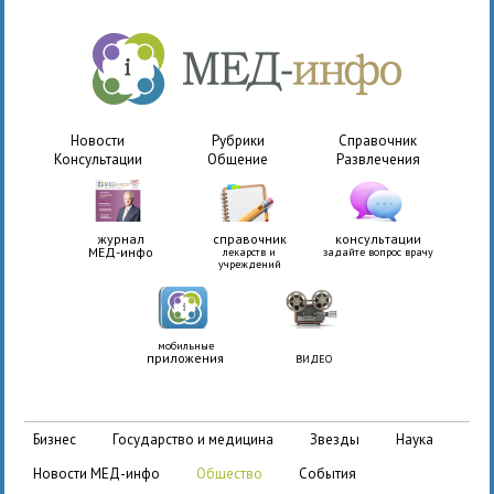
Новости
Рубрики
Справочник
Консультации
Общение
Развлечения
журнал
справочник
консультации
МЕД-инфо
лекарств и
задайте вопрос врачу
учреждений
мобильные
приложения
ВИДЕО
бизнес
государство и медицина
звезды
наука
новости МЕД-инфо
общество
события