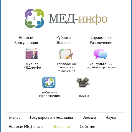
Новости
Рубрики
Справочник
Консультации
Общение
Развлечения
журнал
справочник
консультации
МЕД-инфо
лекарств и
задайте вопрос врачу
учреждений
мобильные
приложения
ВИДЕО
бизнес
государство и медицина
звезды
наука
новости МЕД-инфо
общество
события