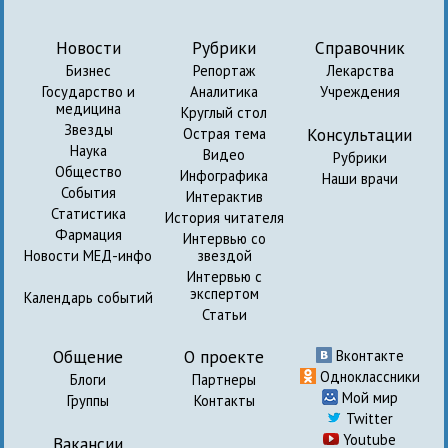
Новости
Рубрики
Справочник
Бизнес
Репортаж
Лекарства
Государство и
Аналитика
Учреждения
медицина
Круглый стол
Звезды
Консультации
Острая тема
Наука
Видео
Рубрики
Общество
Инфографика
Наши врачи
События
Интерактив
Статистика
История читателя
Фармация
Интервью со
Новости МЕД-инфо
звездой
Интервью с
экспертом
Календарь событий
Статьи
Общение
О проекте
Вконтакте
Одноклассники
Блоги
Партнеры
Мой мир
Группы
Контакты
Twitter
Youtube
Вакансии