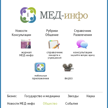
Новости
Рубрики
Справочник
Консультации
Общение
Развлечения
журнал
справочник
консультации
МЕД-инфо
лекарств и
задайте вопрос врачу
учреждений
мобильные
приложения
ВИДЕО
бизнес
государство и медицина
звезды
наука
новости МЕД-инфо
общество
события