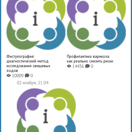
Фистулография:
Профилактика варикоза:
диагностический метод
как реально снизить риски
исследования свищевых
14436
0
X
K
ходов
10009
0
X
K
02 ноября, 21:04