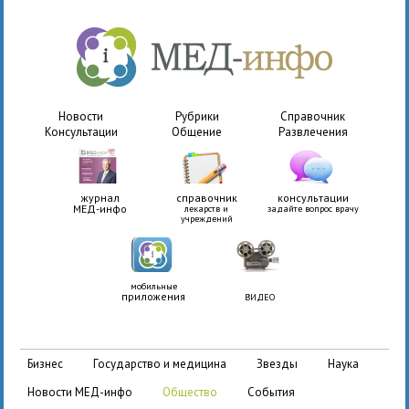
Новости
Рубрики
Справочник
Консультации
Общение
Развлечения
журнал
справочник
консультации
МЕД-инфо
лекарств и
задайте вопрос врачу
учреждений
мобильные
приложения
ВИДЕО
бизнес
государство и медицина
звезды
наука
новости МЕД-инфо
общество
события