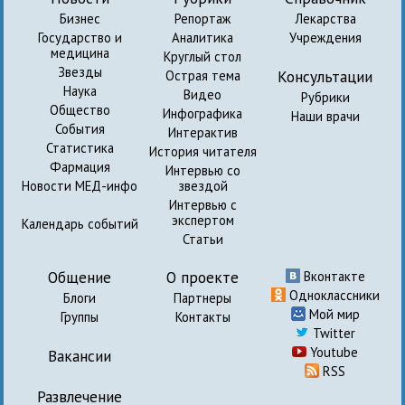
Бизнес
Репортаж
Лекарства
Государство и
Аналитика
Учреждения
медицина
Круглый стол
Звезды
Консультации
Острая тема
Наука
Видео
Рубрики
Общество
Инфографика
Наши врачи
События
Интерактив
Статистика
История читателя
Фармация
Интервью со
Новости МЕД-инфо
звездой
Интервью с
экспертом
Календарь событий
Статьи
Общение
О проекте
Вконтакте
Одноклассники
Блоги
Партнеры
Мой мир
Группы
Контакты
Twitter
Youtube
Вакансии
RSS
Развлечение