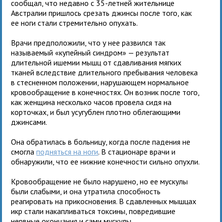
сообщал, что недавно с 35-летней жительнице
Австралии пришлось срезать джинсы после того, как
ее ноги стали стремительно опухать.
Врачи предположили, что у нее развился так
называемый «купейный синдром» — результат
длительной ишемии мышц от сдавливания мягких
тканей вследствие длительного пребывания человека
в стесненном положении, нарушающем нормальное
кровообращение в конечностях. Он возник после того,
как женщина несколько часов провела сидя на
корточках, и был усугублен плотно облегающими
джинсами.
Она обратилась в больницу, когда после падения не
смогла
подняться на ноги
. В стационаре врачи и
обнаружили, что ее нижние конечности сильно опухли.
Кровообращение не было нарушено, но ее мускулы
были слабыми, и она утратила способность
реагировать на прикосновения. В сдавленных мышцах
икр стали накапливаться токсины, повредившие
нервные окончания и сами мускулы.