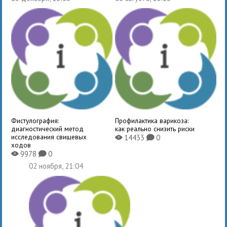
Фистулография:
Профилактика варикоза:
диагностический метод
как реально снизить риски
исследования свищевых
14433
0
X
K
ходов
9978
0
X
K
02 ноября, 21:04