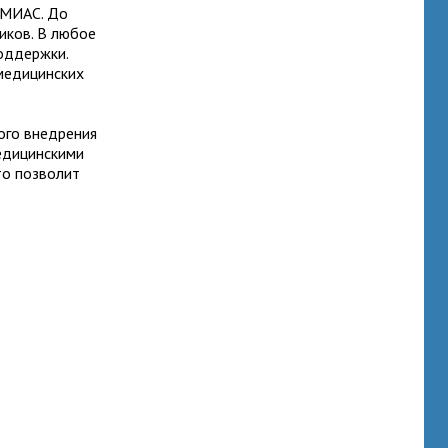
ЕМИАС. До
иков. В любое
оддержки.
медицинских
ого внедрения
едицинскими
то позволит