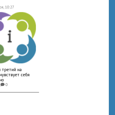
ря, 10:27
 третий на
чувствует себя
но
4
0
K