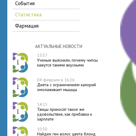
события
статистика
фармация
АКТУАЛЬНЫЕ НОВОСТИ
15:37
Ученые выяснили, почему чипсы
кажутся такими вкусными
04 февраля в 16:26
Диета с ограничением калорий
омолаживает мышцы
14:15
Танцы приносят такое же
удовольствие, как прибавка к
зарплате
10:30
Найден ген волос цвета блонд