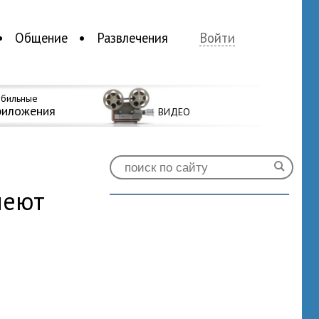
Общение
Развлечения
Войти
бильные
риложения
ВИДЕО
меют
0