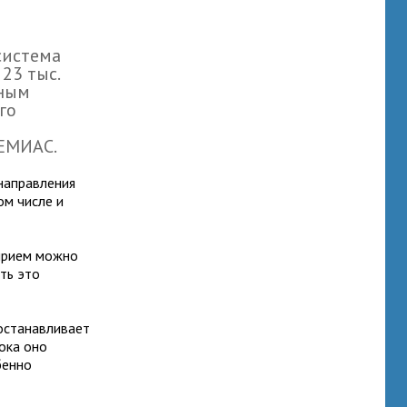
система
23 тыс.
нным
го
 ЕМИАС.
направления
ом числе и
 прием можно
ать это
останавливает
пока оно
бенно