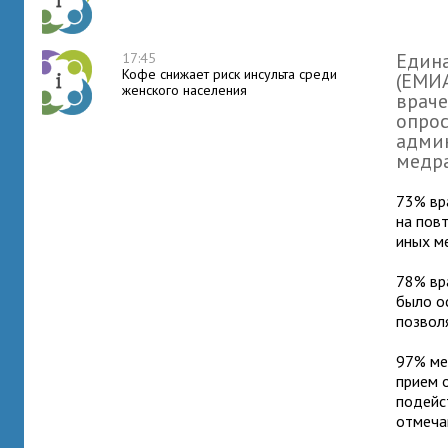
Един
17:45
Кофе снижает риск инсульта среди
(ЕМИА
женского населения
враче
опрос
админ
медр
73% вр
на повт
иных м
78% вр
было о
позвол
97% ме
прием о
подейс
отмеча