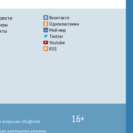
оекте
Вконтакте
Одноклассники
неры
Мой мир
акты
Twitter
Youtube
RSS
16+
 вопросам: info@med-
сам размещения рекламы: