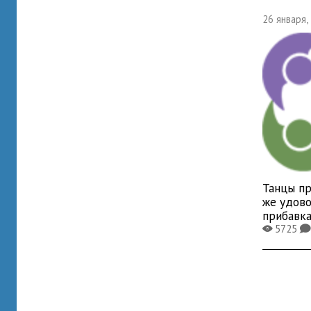
26 января,
Танцы пр
же удово
прибавка
5725
X
K