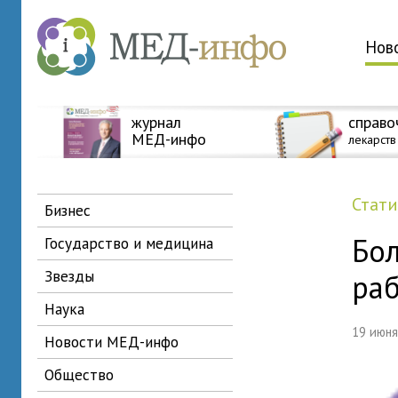
Нов
журнал
справо
МЕД-инфо
лекарств
стат
бизнес
Бо
государство и медицина
звезды
ра
наука
19 июн
новости МЕД-инфо
общество