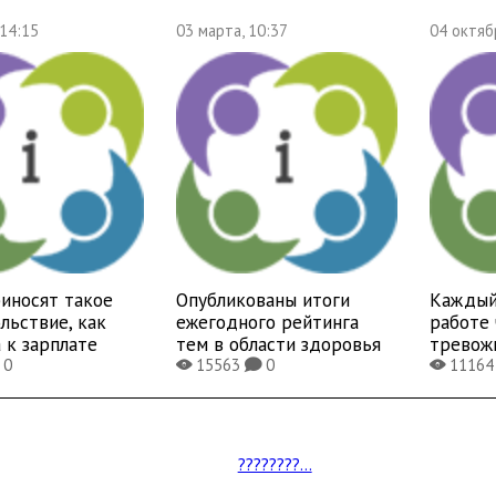
 14:15
03 марта, 10:37
04 октяб
иносят такое
Опубликованы итоги
Каждый
льствие, как
ежегодного рейтинга
работе 
 к зарплате
тем в области здоровья
тревож
0
15563
0
1116
X
K
X
????????...