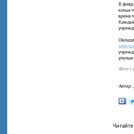
В февр
конца 
время 
Каждый
учрежд
Овладе
электр
учрежд
улучши
Фото с 
Автор:
Читайте