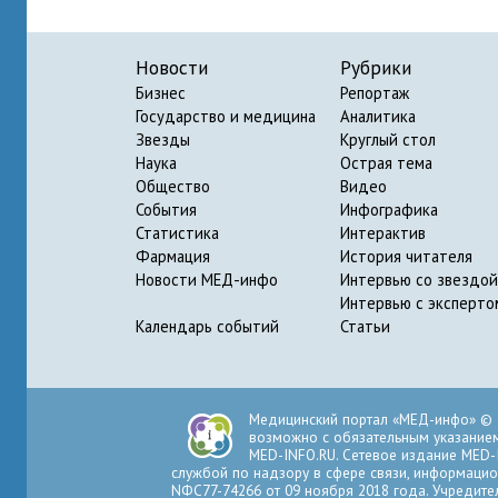
Новости
Рубрики
Бизнес
Репортаж
Государство и медицина
Аналитика
Звезды
Круглый стол
Наука
Острая тема
Общество
Видео
События
Инфографика
Статистика
Интерактив
Фармация
История читателя
Новости МЕД-инфо
Интервью со звездой
Интервью с эксперто
Календарь событий
Статьи
Медицинский портал «МЕД-инфо» © 
возможно с обязательным указанием 
MED-INFO.RU. Сетевое издание MED-
службой по надзору в сфере связи, информацио
NФС77-74266 от 09 ноября 2018 года. Учредите