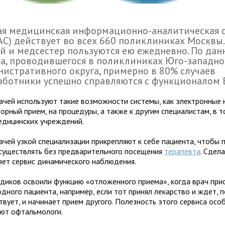
ая медицинская информационно-аналитическая 
С) действует во всех 660 поликлиниках Москвы. 
й и медсестер пользуются ею ежедневно. По да
а, проводившегося в поликлиниках Юго-западно
истративного округа, примерно в 80% случаев
аботники успешно справляются с функционалом
ачей используют такие возможности системы, как электронные 
орный прием, на процедуры, а также к другим специалистам, в т
едицинских учреждений.
ачей узкой специализации прикрепляют к себе пациента, чтобы
существлять без предварительного посещения
терапевта
. Сдел
яет сервис динамического наблюдения.
диков освоили функцию «отложенного приема», когда врач при
дного пациента, например, если тот принял лекарство и ждет, 
твует, и начинает прием другого. Полезность этого сервиса осо
ют офтальмологи.