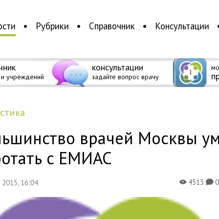
ости
Рубрики
Справочник
Консультации
чник
консультации
мо
п
 и учреждений
задайте вопрос врачу
истика
льшинство врачей Москвы у
ботать с ЕМИАС
4513
я 2015, 16:04
X
K