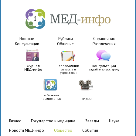
Новости
Рубрики
Справочник
Консультации
Общение
Развлечения
журнал
справочник
консультации
МЕД-инфо
лекарств и
задайте вопрос врачу
учреждений
мобильные
приложения
ВИДЕО
бизнес
государство и медицина
звезды
наука
новости МЕД-инфо
общество
события