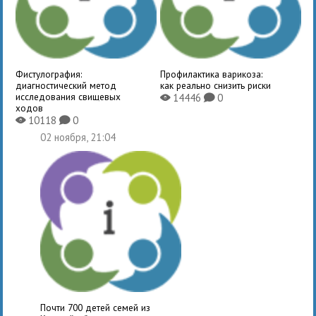
Фистулография:
Профилактика варикоза:
диагностический метод
как реально снизить риски
исследования свищевых
14446
0
X
K
ходов
10118
0
X
K
02 ноября, 21:04
Почти 700 детей семей из